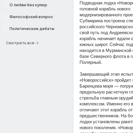
Подводная лодка «Новор
О любви без купюр
головной корабль нового 
модернизированного проек
Философский вопрос
Субмарина построена спе
российского Черноморског
Политические дебаты
свой путь под Андреевск
корабль начинает вдали о
Смотреть все
южных широт. Сейчас под
находится в Мурманской о
базе Северного флота в г
Полярный.
Завершающий этап испыт
«Новороссийск» пройдет в
Баренцева моря — погруж
предельную расчетную гл
стрельба главным орудий
комплексом. Именно его 
отличают этот корабль от 
предшественников. На бо
лодки установлены ракет
нового поколения. «Новор