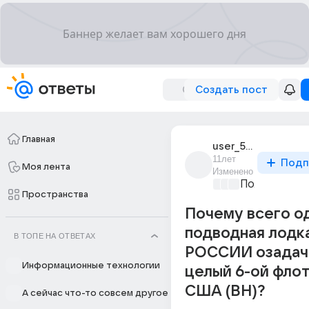
Создать пост
Главная
user_59906608
11лет
Подп
Моя лента
Изменено
Политически
Пространства
Почему всего о
подводная лодк
В ТОПЕ НА ОТВЕТАХ
РОССИИ озадач
Информационные технологии
целый 6-ой фло
США (ВН)?
А сейчас что-то совсем другое