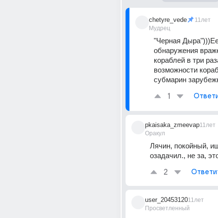
chetyre_vede
11лет
Мудрец
"Черная Дыра")))Е
обнаружения враже
кораблей в три раз
возможности кораб
субмарин зарубеж
1
Ответ
pkaisaka_zmeevap
11лет
Оракул
Лячин, покойный, и
озадачил., не за, эт
2
Ответи
user_20453120
11лет
Просветленный