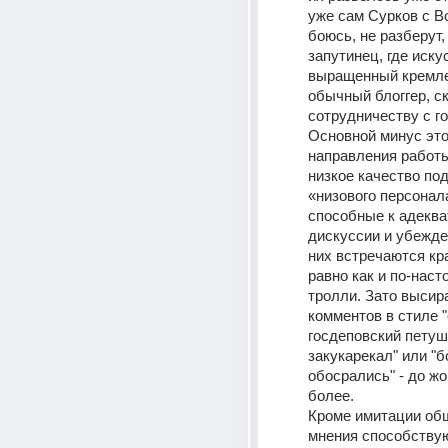
уже сам Сурков с В
боюсь, не разберут, 
запутинец, где иску
выращенный кремлеб
обычный блоггер, ск
сотрудничеству с г
Основной минус этог
направления работы
низкое качество под
«низового персонала
способные к адеква
дискуссии и убежде
них встречаются кра
равно как и по-наст
тролли. Зато высир
комментов в стиле "
госдеповский петуш
закукарекал" или "
обосрались" - до жо
более.
Кроме имитации общ
мнения способствую