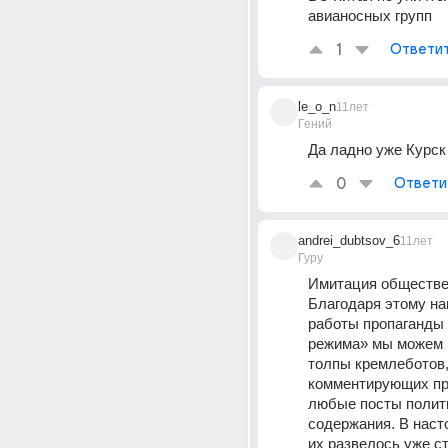
авианосных групп
1
Ответи
le_o_n
11лет
Гений
Да ладно уже Курск
0
Ответи
andrei_dubtsov_6
11лет
Гуру
Имитация обществе
Благодаря этому на
работы пропаганды 
режима» мы можем 
толпы кремлеботов,
комментирующих пра
любые посты полити
содержания. В наст
их развелось уже ст