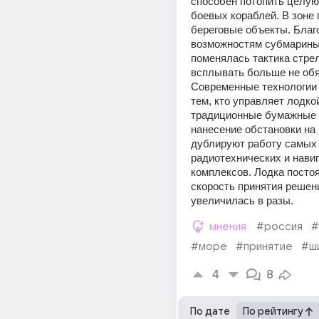
способен потопить целую 
боевых кораблей. В зоне 
береговые объекты. Благо
возможностям субмарины
поменялась тактика стре
всплывать больше не обя
Современные технологии 
тем, кто управляет лодкой
традиционные бумажные к
нанесение обстановки на 
дублируют работу самых
радиотехнических и нави
комплексов. Лодка постоя
скорость принятия решени
увеличилась в разы.
мнения
#россия
#
#море
#принятие
#ш
4
8
По дате
По рейтингу