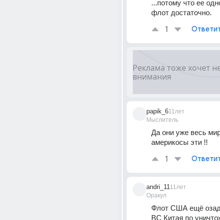
...потому что ее одн
флот достаточно.
1
Ответи
papik_6
11лет
Мыслитель
Да они уже весь мир
америкосы эти !!
1
Ответи
andri_11
11лет
Оракул
Флот США ещё озад
ВС Китая по уничто