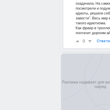
озадачила. На само
посмотрели и подум
идиоты, решили себя
завести". Весь мир в
такого идиотизма.
Как фраер в троллей
понтачит дорогим а
0
Ответи