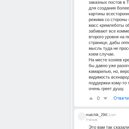
заказных постов в Т
для создания более 
картины всесторонн
режима со стороны 
масс кремлеботы об
забивают все комме
второго уровня на п
странице, дабы опп
мысль туда не просо
коем случае.
На месте хозяев кре
бы давно уже разогн
камарилью, но, веро
видимость всенарод
поддержки кому-то т
очень греет душу.
0
Ответи
malchik_294
11лет
Ученик
Это вам так сказали 