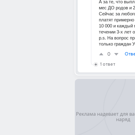
А за те, что выпл
мес ДО родов и 
Сейчас за любого
платят примерно 
10 000 и каждый 
течении 3-х лет о
p.s. На вопрос п
только граждан 
0
Отве
1 ответ