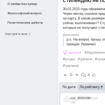
стипендию не п
О любви без купюр
30.01.2015 года оформила
Через месяц сказали прид
Философский вопрос
на карту. В каком размере
сейчас выплачивают? Сту
Политические дебаты
которые не получают стип
Смотреть все
Дополнен
p.s. На вопрос прошу о
граждан Украины)
мнения
#беременн
#роды
#деньги
#граж
#украина
0
4
По дате
По рейтингу
user_96581690
11лет
Гуру