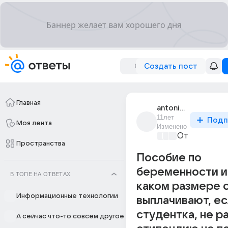
Создать пост
Главная
antonia_80
11лет
Подп
Моя лента
Изменено
От колыбели
Пространства
Пособие по
беременности и
В ТОПЕ НА ОТВЕТАХ
каком размере 
Информационные технологии
выплачивают, ес
студентка, не р
А сейчас что-то совсем другое