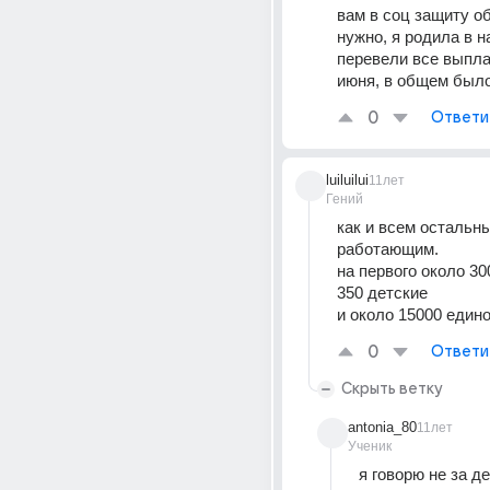
вам в соц защиту об
нужно, я родила в н
перевели все выпла
июня, в общем было
0
Ответи
luiluilui
11лет
Гений
как и всем остальны
работающим.
на первого около 300
350 детские 
и около 15000 един
0
Ответи
Скрыть ветку
antonia_80
11лет
Ученик
я говорю не за де