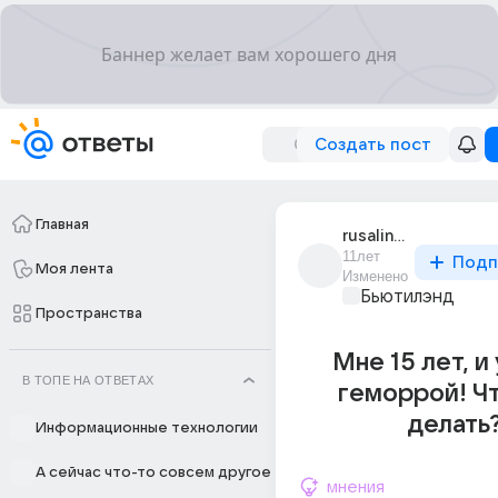
Создать пост
Главная
rusalina_khalilova
11лет
Подп
Моя лента
Изменено
Бьютилэнд
Пространства
Мне 15 лет, и
В ТОПЕ НА ОТВЕТАХ
геморрой! Ч
делать
Информационные технологии
А сейчас что-то совсем другое
мнения