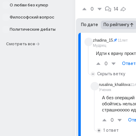
О любви без купюр
0
14
Философский вопрос
По дате
По рейтингу
Политические дебаты
zhadina_15
11лет
Смотреть все
Мудрец
Идти к врачу прокт
0
Ответ
Скрыть ветку
rusalina_khalilova
11
Ученик
А без операций 
обойтись нельзя
страшнооооо иди
0
Отв
1 ответ