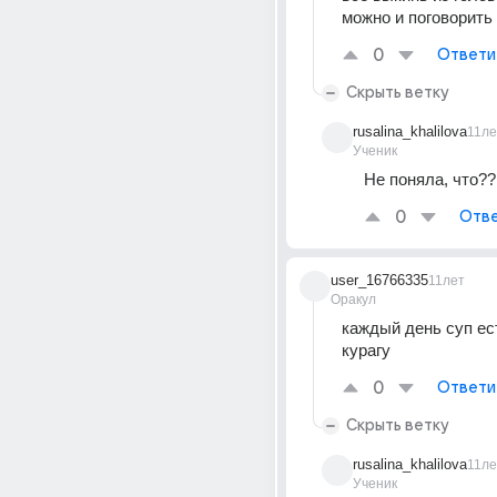
можно и поговорить
0
Ответи
Скрыть ветку
rusalina_khalilova
11ле
Ученик
Не поняла, что??
0
Отве
user_16766335
11лет
Оракул
каждый день суп ест
курагу
0
Ответи
Скрыть ветку
rusalina_khalilova
11ле
Ученик