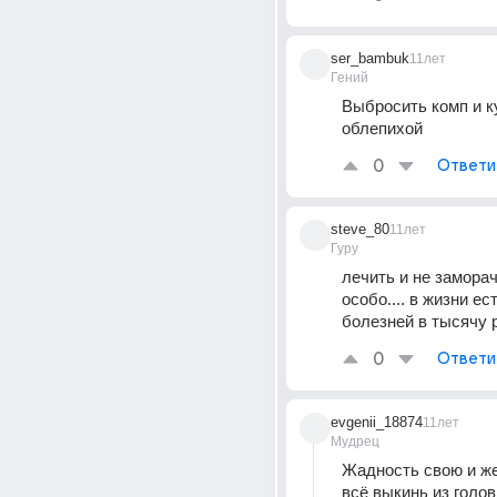
ser_bambuk
11лет
Гений
Выбросить комп и ку
облепихой
0
Ответи
steve_80
11лет
Гуру
лечить и не заморач
особо.... в жизни ест
болезней в тысячу 
0
Ответи
evgenii_18874
11лет
Мудрец
Жадность свою и же
всё выкинь из головы