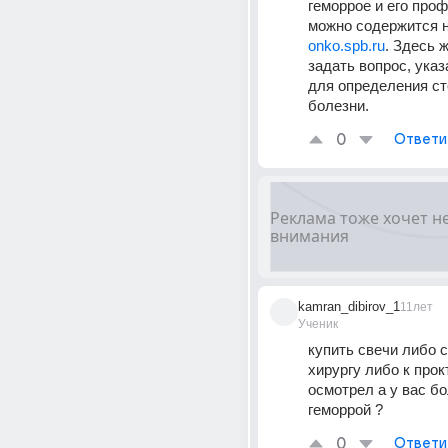
геморрое и его проф
можно содержится н
onko.spb.ru
. Здесь 
задать вопрос, указ
для определения ст
болезни.
0
Ответи
kamran_dibirov_1
11лет
Ученик
купить свечи либо с
хирургу либо к прокт
осмотрел а у вас бо
геморрой ?
0
Ответи