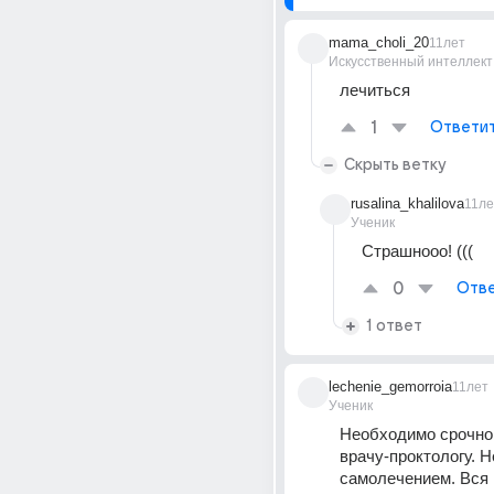
mama_choli_20
11лет
Искусственный интеллект
лечиться
1
Ответи
Скрыть ветку
rusalina_khalilova
11ле
Ученик
Страшнооо! (((
0
Отве
1 ответ
lechenie_gemorroia
11лет
Ученик
Необходимо срочно 
врачу-проктологу. Н
самолечением. Вся 