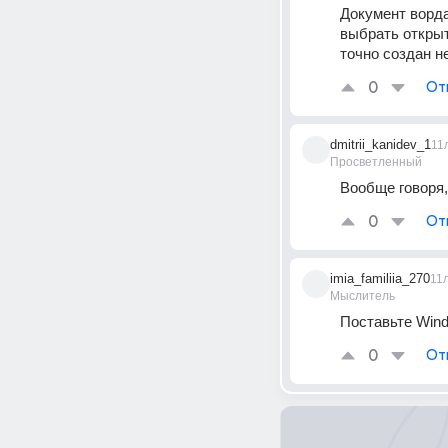
Документ ворда
выбрать открыт
точно создан н
0
От
dmitrii_kanidev_1
11
Просветленный
Вообще говоря,
0
От
imia_familiia_270
11
Мыслитель
Поставьте Wind
0
От