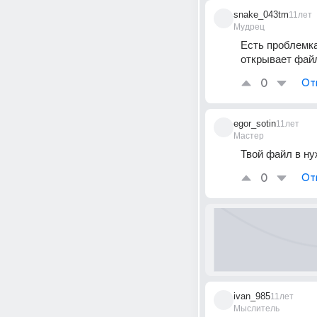
snake_043tm
11лет
Мудрец
Есть проблемка
открывает файл
0
От
egor_sotin
11лет
Мастер
Твой файл в ну
0
От
ivan_985
11лет
Мыслитель