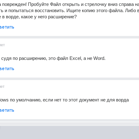
 поврежден! Пробуйте Файл открыть и стрелочку вниз справа на 
ь и попытаться восстановить. Ищите копию этого файла. Либо 
е в ворде, какое у него расширение?
ветить
лет
 судя по расширению, это файл Excel, а не Word.
ветить
лет
ows по умолчанию, если нет то этот документ не для ворда
ветить