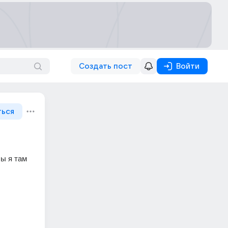
Создать пост
Войти
ться
ы я там 