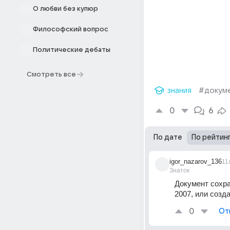
О любви без купюр
Философский вопрос
Политические дебаты
Смотреть все
знания
#докум
0
6
По дате
По рейтин
igor_nazarov_136
11
Знаток
Документ сохра
2007, или созд
0
От