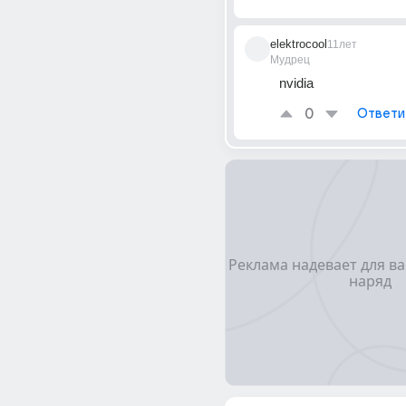
elektrocool
11лет
Мудрец
nvidia
0
Ответи