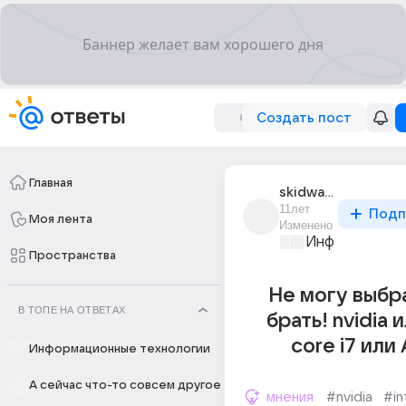
Создать пост
Главная
skidward
11лет
Подп
Моя лента
Изменено
Информационн
Пространства
Не могу выбр
В ТОПЕ НА ОТВЕТАХ
брать! nvidia и
core i7 ил
Информационные технологии
А сейчас что-то совсем другое
мнения
#nvidia
#in