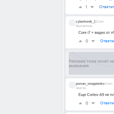
1
Ответи
cybertronik_1
11лет
Мыслитель
Core i7 + видео от nV
0
Ответи
poman_onoppienko
11лет
Знаток
Еще Cortex-A9 не п
0
Ответи