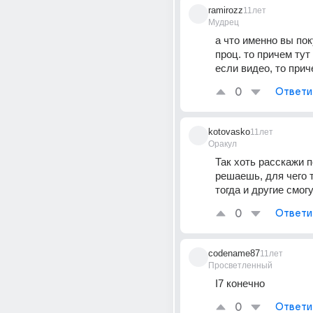
ramirozz
11лет
Мудрец
а что именно вы пок
проц. то причем тут
если видео, то при
0
Ответи
kotovasko
11лет
Оракул
Так хоть расскажи п
решаешь, для чего т
тогда и другие смог
0
Ответи
codename87
11лет
Просветленный
I7 конечно
0
Ответи