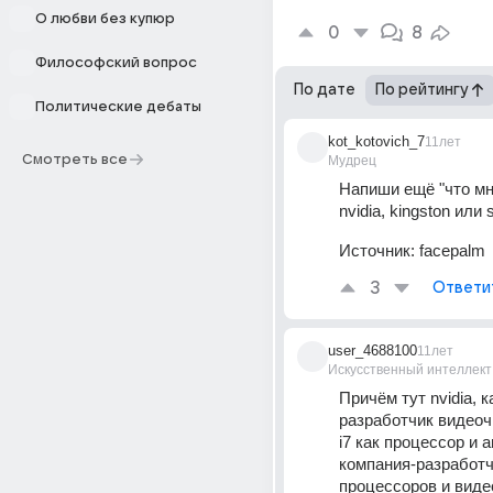
О любви без купюр
0
8
Философский вопрос
По дате
По рейтингу
Политические дебаты
kot_kotovich_7
11лет
Смотреть все
Мудрец
Напиши ещё "что мне
nvidia, kingston или 
Источник:
facepalm
3
Ответи
user_4688100
11лет
Искусственный интеллект
Причём тут nvidia, ка
разработчик видеочип
i7 как процессор и a
компания-разработч
процессоров и виде