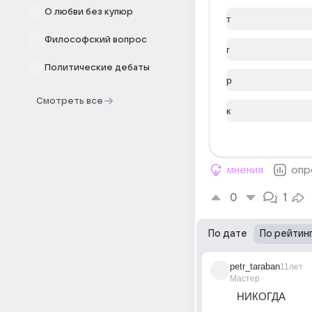
О любви без купюр
т
Философский вопрос
г
Политические дебаты
р
Смотреть все
к
мнения
опр
0
1
По дате
По рейтин
petr_taraban
11лет
Мастер
НИКОГДА