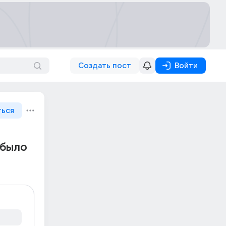
Создать пост
Войти
ться
 было