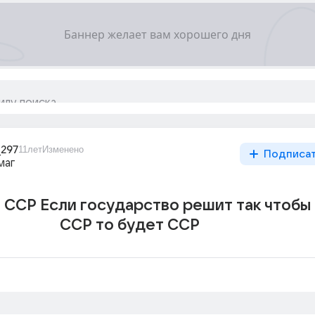
_297
11лет
Изменено
Подписа
маг
 ССР Если государство решит так чтобы
ССР то будет ССР