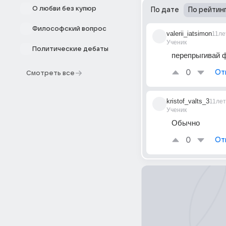
О любви без купюр
По дате
По рейтин
Философский вопрос
valerii_iatsimon
11ле
Ученик
Политические дебаты
перепрыгивай 
0
От
Смотреть все
kristof_valts_3
11лет
Ученик
Обычно
0
От