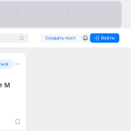
Создать пост
Войти
ться
от М