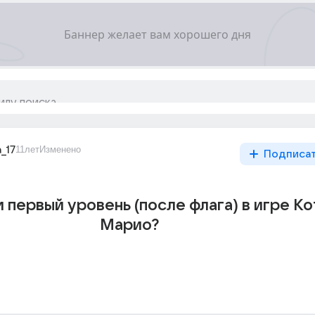
_17
11лет
Изменено
Подписа
 первый уровень (после флага) в игре К
Марио?