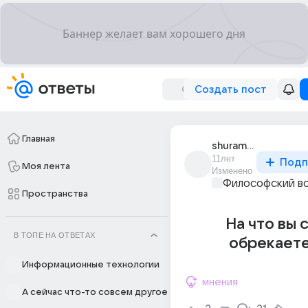
Создать пост
Главная
shuramura_2
11лет
Подп
Моя лента
Изменено
Философский в
Пространства
На что вы 
В ТОПЕ НА ОТВЕТАХ
обрекаете
Информационные технологии
мнения
А сейчас что-то совсем другое