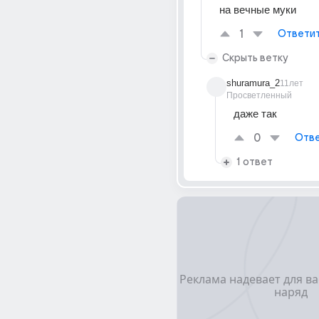
на вечные муки
1
Ответи
Скрыть ветку
shuramura_2
11лет
Просветленный
даже так
0
Отве
1 ответ