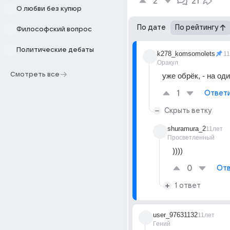
2
21
О любви без купюр
По дате
По рейтингу
Философский вопрос
Политические дебаты
k278_komsomolets
1
Оракул
Смотреть все
уже обрёк, - на од
1
Ответ
Скрыть ветку
shuramura_2
11лет
Просветленный
))))
0
Отв
1 ответ
user_97631132
11лет
Гений