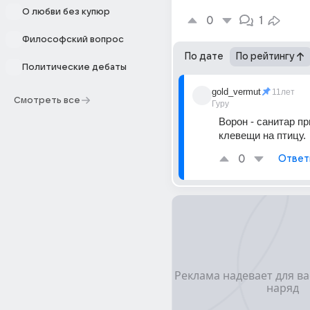
О любви без купюр
0
1
Философский вопрос
По дате
По рейтингу
Политические дебаты
gold_vermut
11лет
Смотреть все
Гуру
Ворон - санитар пр
клевещи на птицу.
0
Ответ