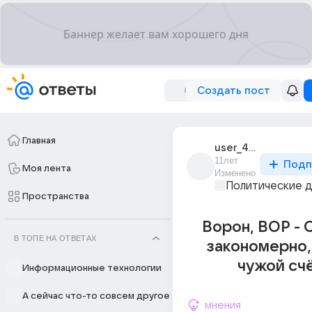
Создать пост
Главная
user_4478312
11лет
Подп
Моя лента
Изменено
Политические 
Пространства
Ворон, ВОР - О
В ТОПЕ НА ОТВЕТАХ
закономерно,
чужой сч
Информационные технологии
А сейчас что-то совсем другое
мнения