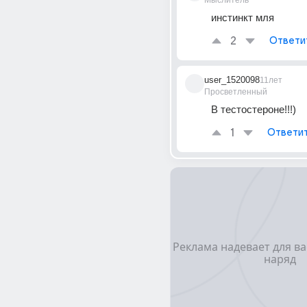
Мыслитель
инстинкт мля
2
Ответи
user_1520098
11лет
Просветленный
В тестостероне!!!)
1
Ответи