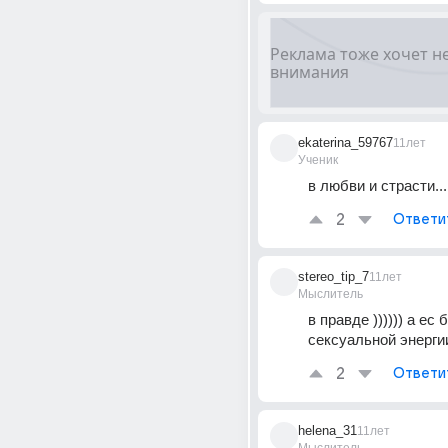
ekaterina_59767
11лет
Ученик
в любви и страсти...
2
Ответи
stereo_tip_7
11лет
Мыслитель
в правде )))))) а ес б
сексуальной энергии
2
Ответи
helena_31
11лет