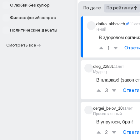
О любви без купюр
По дате
По рейтингу
Философский вопрос
zlatko_akhovich
11ле
Гений
Политические дебаты
В здоровом организ
Смотреть все
1
Ответ
oleg_22931
11лет
Мудрец
В плавках! (закон с
3
Ответи
cergei_belov_10
11лет
Просветленный
В упругоси, брат!
2
Ответи