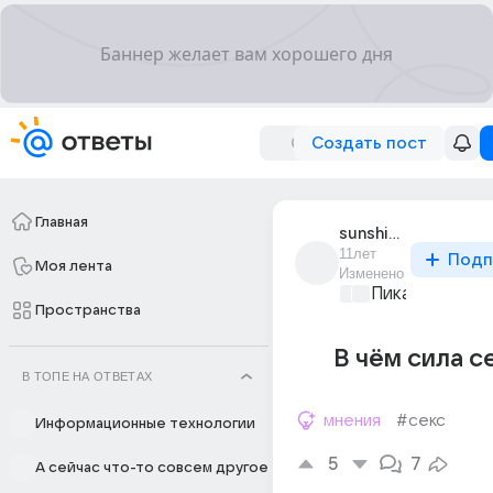
Создать пост
Главная
sunshine_765
11лет
Подп
Моя лента
Изменено
Пикантно о л
Пространства
В чём сила се
В ТОПЕ НА ОТВЕТАХ
мнения
#секс
Информационные технологии
5
7
А сейчас что-то совсем другое