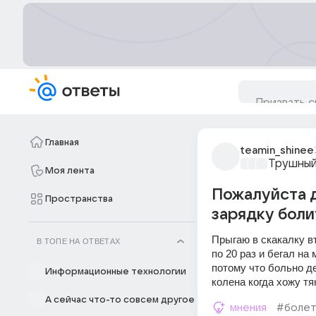
Главная
teamin_shinee
Трушный
Моя лента
Пожалуйста 
Пространства
зарядку боли
Прыгаю в скакалку вт
В ТОПЕ НА ОТВЕТАХ
по 20 раз и бегал на
потому что больно д
Информационные технологии
колена когда хожу т
А сейчас что-то совсем другое
мнения
#болет