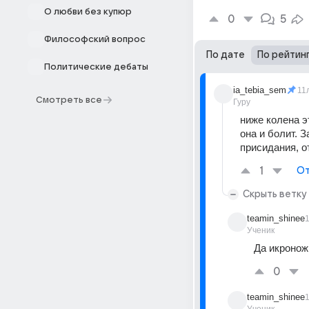
О любви без купюр
0
5
Философский вопрос
По дате
По рейтин
Политические дебаты
ia_tebia_sem
11
Смотреть все
Гуру
ниже колена э
она и болит. 
присидания, о
1
От
Скрыть ветку
teamin_shinee
Ученик
Да икронож
0
teamin_shinee