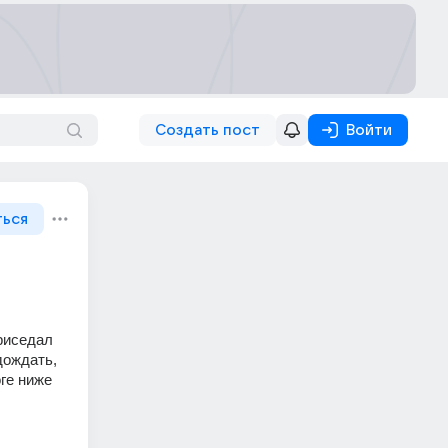
Создать пост
Войти
ться
риседал 
ождать, 
е ниже 