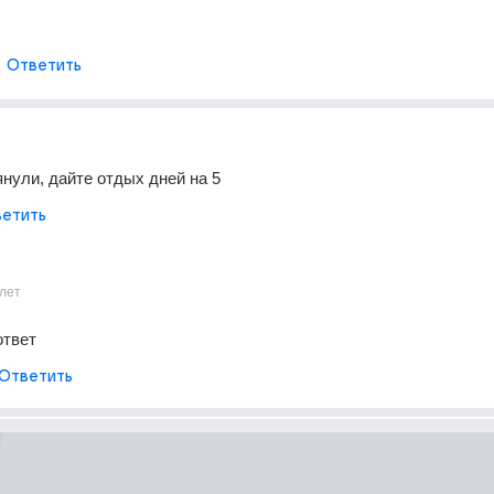
Ответить
янули, дайте отдых дней на 5
етить
лет
ответ
Ответить