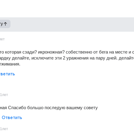
гу
лет
то которая сзади? икроножная? собественно от бега на месте и с
Зардку делайте, исключите эти 2 уражнения на пару дней. делайте
тжимания.
ветить
11лет
ная Спасибо большо последую вашему совету
Ответить
11лет