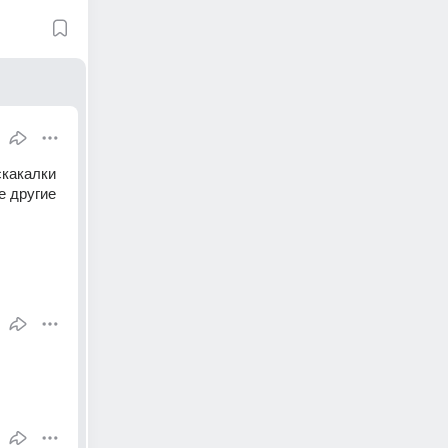
какалки 
 другие 