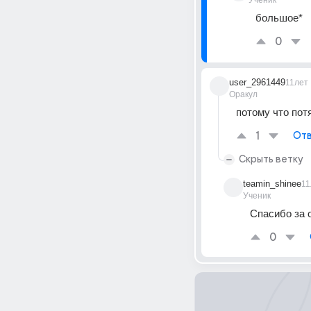
Ученик
большое*
0
user_2961449
11лет
Оракул
потому что пот
1
Отв
Скрыть ветку
teamin_shinee
11
Ученик
Спасибо за 
0