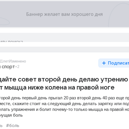
11лет
Изменено
Подписа
 спорт
+2
дайте совет второй день делаю утрению
т мыщца ниже колена на правой ноге
орой день первый день прыгал 20 раз второй день 40 раз еще п
 месте, скажите стоит на следующий день делать зарятку или под
елать упражнения и болит почему-то только мыщца на правой ног
янущая боль
ь
#боль