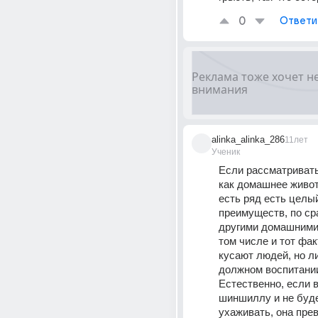
0
Ответи
alinka_alinka_286
11лет
Ученик
Если рассматривать
как домашнее животн
есть ряд есть целый
преимуществ, по ср
другими домашними 
том числе и тот факт
кусают людей, но ли
должном воспитании
Естественно, если в
шиншиллу и не будет
ухаживать, она прев