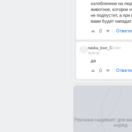
озлобленное на люд
животное, которое ни
не подпустит, а при 
вами будет нападать
0
Ответи
naska_love_3
11лет
Знаток
да
0
Ответи