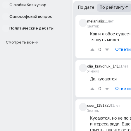
О любви без купюр
По дате
По рейтингу
Философский вопрос
melanialis
11лет
Знаток
Политические дебаты
Как и любое существ
тяпнуть может.
Смотреть все
0
Ответи
olia_kravchuk_141
11лет
Ученик
Да, кусаются
0
Ответи
user_1191723
11лет
Знаток
Кусаются, но не по з
интереса ради. Еще 
грызть, так что ост