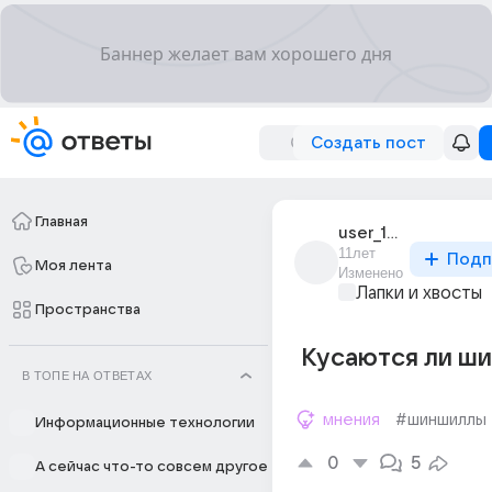
Создать пост
Главная
user_179531359
11лет
Подп
Моя лента
Изменено
Лапки и хвосты
Пространства
Кусаются ли ш
В ТОПЕ НА ОТВЕТАХ
мнения
#шиншиллы
Информационные технологии
0
5
А сейчас что-то совсем другое