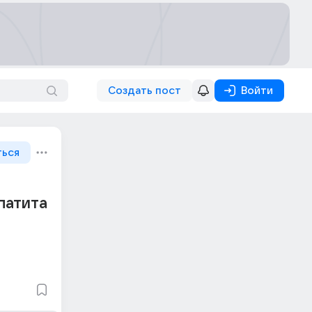
Создать пост
Войти
ться
патита