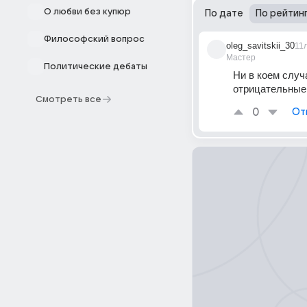
О любви без купюр
По дате
По рейтин
Философский вопрос
oleg_savitskii_30
11
Мастер
Политические дебаты
Ни в коем случа
отрицательные 
Смотреть все
0
От