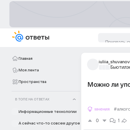
Главная
iuliia_shuvanov
Бьютилэ
Моя лента
Пространства
Можно ли упо
В ТОПЕ НА ОТВЕТАХ
мнения
#алког
Информационные технологии
0
1
А сейчас что-то совсем другое