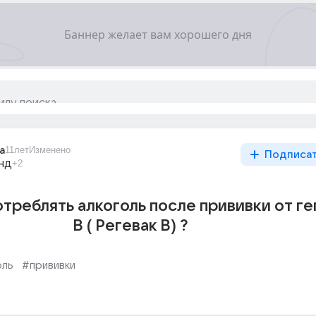
a
11лет
Изменено
Подписа
нд
+2
треблять алкоголь после прививки от ге
В ( Регевак В) ?
оль
#прививки