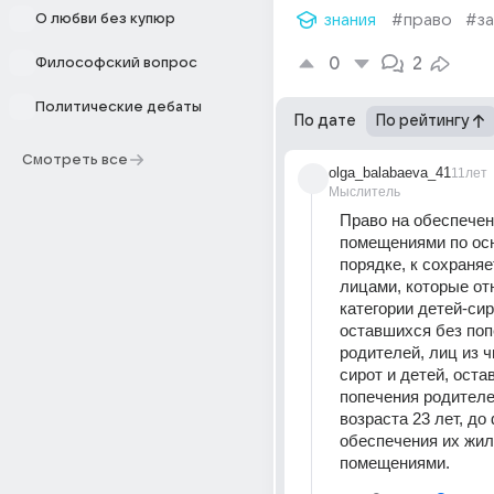
О любви без купюр
знания
#право
#за
0
2
Философский вопрос
Политические дебаты
По дате
По рейтингу
Смотреть все
olga_balabaeva_41
11лет
Мыслитель
Право на обеспечен
помещениями по осн
порядке, к сохраняет
лицами, которые отн
категории детей-сиро
оставшихся без поп
родителей, лиц из ч
сирот и детей, оста
попечения родителей
возраста 23 лет, до 
обеспечения их жил
помещениями.