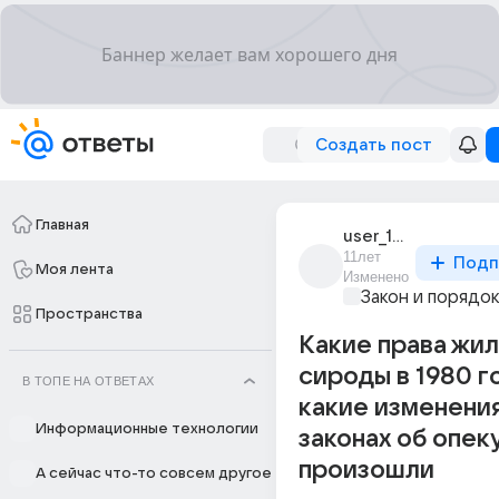
Создать пост
Главная
user_188068020
11лет
Подп
Моя лента
Изменено
Закон и порядо
Пространства
Какие права жи
сироды в 1980 г
В ТОПЕ НА ОТВЕТАХ
какие изменения
Информационные технологии
законах об опек
произошли
А сейчас что-то совсем другое