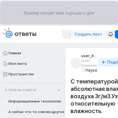
Создать пост
Главная
user_62589429
11лет
Подп
Моя лента
Изменено
Наука
Пространства
С температурой
абсолютная вла
В ТОПЕ НА ОТВЕТАХ
воздуха 3г/м3.У
Информационные технологии
относительную
влажность.
А сейчас что-то совсем другое