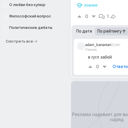
О любви без купюр
знания
0
1
Философский вопрос
Политические дебаты
По дате
По рейтингу
Смотреть все
adam_kananian
11лет
Ученик
в гугл забей
0
Ответи