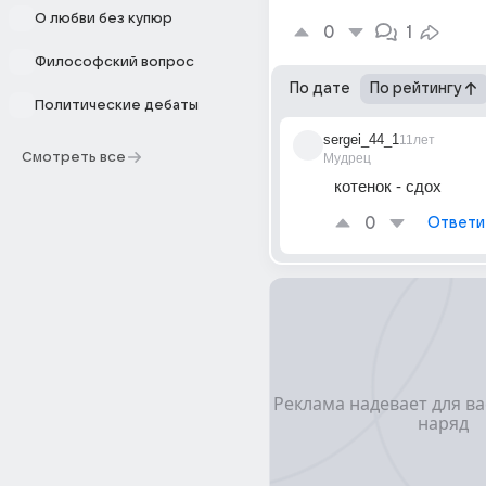
О любви без купюр
0
1
Философский вопрос
По дате
По рейтингу
Политические дебаты
sergei_44_1
11лет
Смотреть все
Мудрец
котенок - сдох
0
Ответи