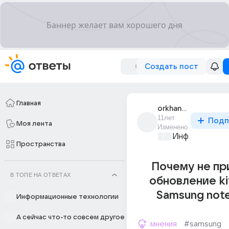
Создать пост
Главная
orkhan_jafarov_10
11лет
Подп
Моя лента
Изменено
Информационн
Пространства
Почему не пр
В ТОПЕ НА ОТВЕТАХ
обновление kit
Samsung not
Информационные технологии
А сейчас что-то совсем другое
мнения
#samsung