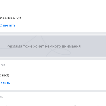
ахватывало))
Ответить
1лет
тво!)
етить
1лет