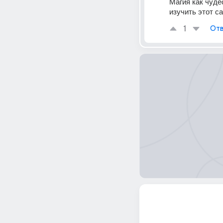
Магия как чудес
изучить этот с
1
Отв