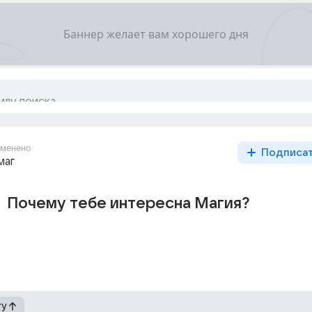
менено
Подписа
маг
Почему тебе интересна Магия?
гу