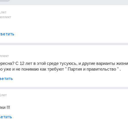
1лет
теллект
ветить
ллект
ересна? С 12 лет в этой среде тусуюсь, и другие варианты жизни 
о уже и не понимаю как требуют " Партия и правительство " .
ветить
1лет
и !!!
етить