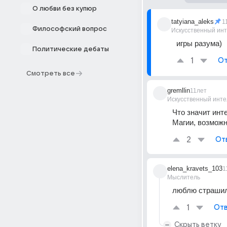
О любви без купюр
tatyiana_aleks
1
Философский вопрос
Искусственный ин
игры разума)
Политические дебаты
1
От
Смотреть все
gremllin
11лет
Искусственный инте
Что значит инт
Магии, возможн
2
От
elena_kravets_103
1
Мыслитель
люблю страшилк
1
Отв
Скрыть ветку