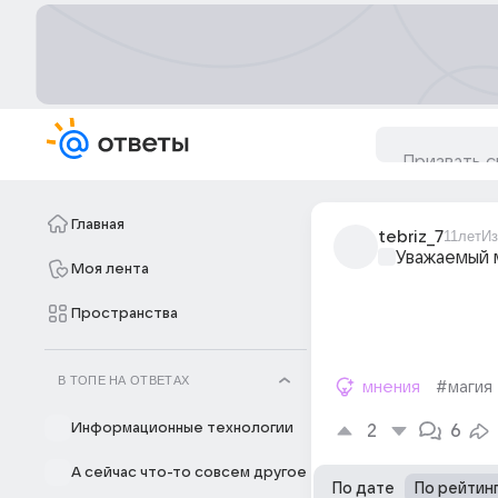
Главная
tebriz_7
11лет
Из
Уважаемый 
Моя лента
Пространства
В ТОПЕ НА ОТВЕТАХ
мнения
#магия
Информационные технологии
2
6
А сейчас что-то совсем другое
По дате
По рейтин