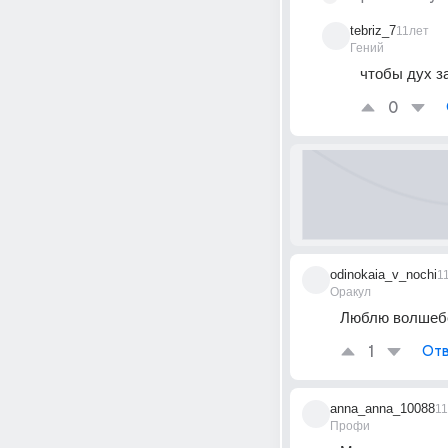
tebriz_7
11лет
Гений
чтобы дух з
0
odinokaia_v_nochi
1
Оракул
Люблю волшебс
1
Отв
anna_anna_10088
1
Профи