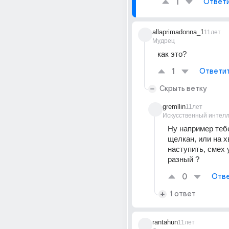
1
Ответ
allaprimadonna_1
11лет
Мудрец
как это?
1
Ответи
Скрыть ветку
gremllin
11лет
Искусственный интелл
Ну например тебе
щелкан, или на хв
наступить, смех 
разный ?
0
Отве
1 ответ
rantahun
11лет