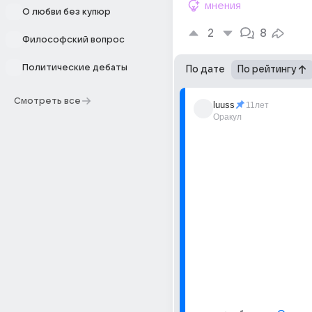
мнения
О любви без купюр
2
8
Философский вопрос
Политические дебаты
По дате
По рейтингу
Смотреть все
luuss
11лет
Оракул