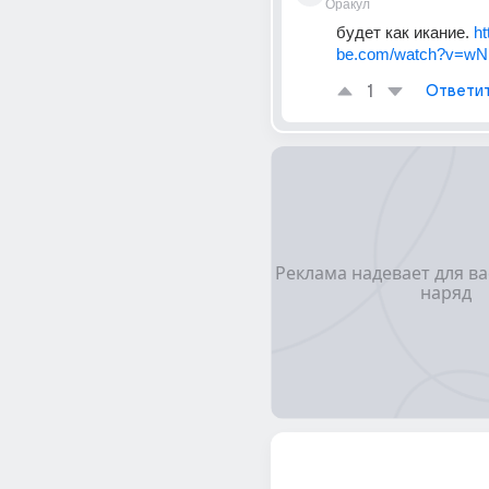
Оракул
будет как икание. 
ht
be.com/watch?v=w
1
Ответи