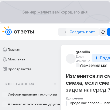
Создать пост
Главная
gremllin
11лет
Подп
Моя лента
Изменено
Уважаемый маг
Пространства
Изменится ли с
смеха, если сме
В ТОПЕ НА ОТВЕТАХ
задом наперёд 
Информационные технологии
Дополнен
Вроде как справа - нале
А сейчас что-то совсем другое