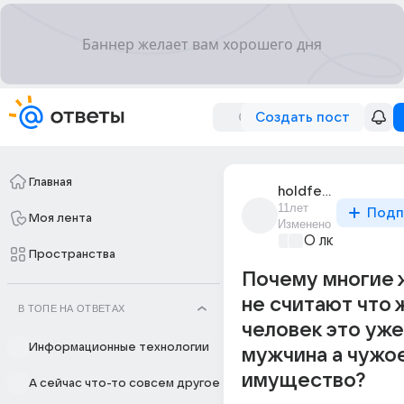
Создать пост
Главная
holdfeny_ejfelkor
11лет
Подп
Моя лента
Изменено
О любви без 
Пространства
Почему многие
не считают что 
В ТОПЕ НА ОТВЕТАХ
человек это уже
Информационные технологии
мужчина а чужо
имущество?
А сейчас что-то совсем другое