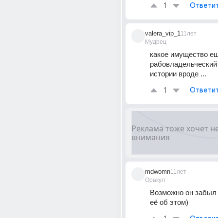
1
Ответи
valera_vip_1
11лет
Мудрец
какое имущество ещё
рабовладельческий 
истории вроде ...
1
Ответи
mdwomn
11лет
Оракул
Возможно он забыл 
её об этом)