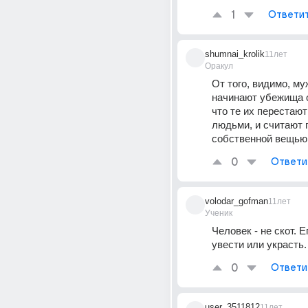
1
Ответи
shumnai_krolik
11лет
Оракул
От того, видимо, му
начинают убежища о
что те их перестают
людьми, и считают п
собственной вещью
0
Ответи
volodar_gofman
11лет
Ученик
Человек - не скот. Е
увести или украсть.
0
Ответи
user_3511812
11лет