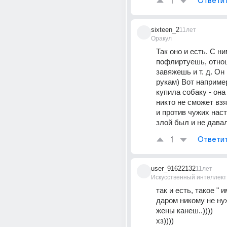
1
Ответи
sixteen_2
11лет
Оракул
Так оно и есть. С ни
пофлиртуешь, отнош
завяжешь и т. д. Он 
рукам) Вот например
купила собаку - она 
никто не сможет взя
и против чужих наст
злой был и не давал
1
Ответи
user_91622132
11лет
Искусственный интеллект
так и есть, такое " 
даром никому не ну
жены канеш..))))
хз))))