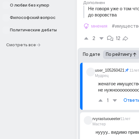
Дополнен
О любви без купюр
Не говоря уже о том чт
до воровства
Философский вопрос
мнения
#имуществ
Политические дебаты
2
12
Смотреть все
По дате
По рейтингу
user_105260421
11ле
Мудрец
женатое имуществ
не нужноооооооооо
1
Ответ
rvyrastuoueeter
11лет
Мастер
нуууу.. видимо при