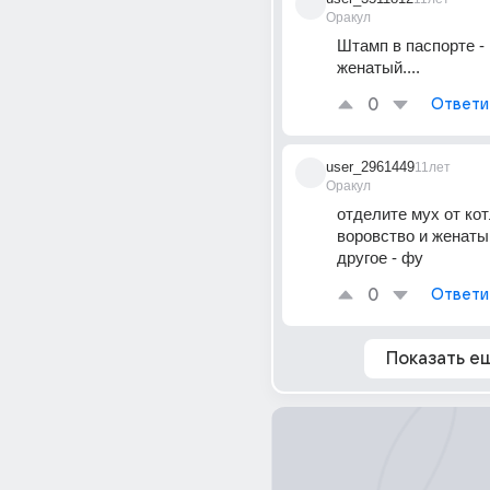
Оракул
Штамп в паспорте - н
женатый....
0
Ответи
user_2961449
11лет
Оракул
отделите мух от котл
воровство и женатый.
другое - фу
0
Ответи
Показать е