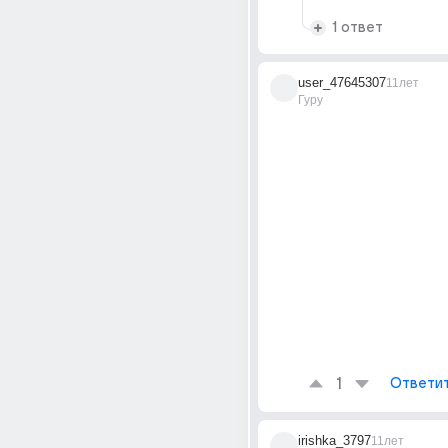
1 ответ
user_47645307
11лет
Гуру
1
Ответи
irishka_3797
11лет