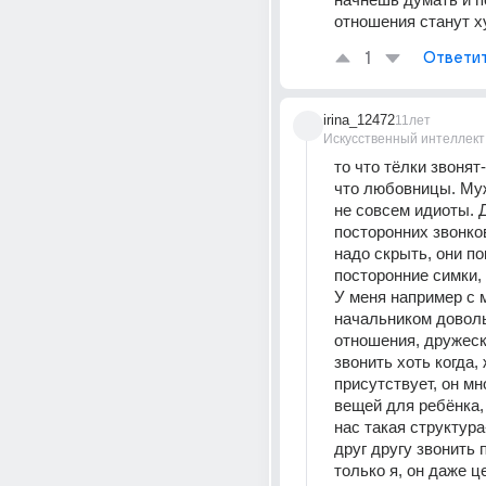
отношения станут х
1
Ответи
irina_12472
11лет
Искусственный интеллект
то что тёлки звонят-
что любовницы. Му
не совсем идиоты. Д
посторонних звонков
надо скрыть, они по
посторонние симки,
У меня например с 
начальником доволь
отношения, дружески
звонить хоть когда, 
присутствует, он мн
вещей для ребёнка, 
нас такая структура
друг другу звонить п
только я, он даже ц