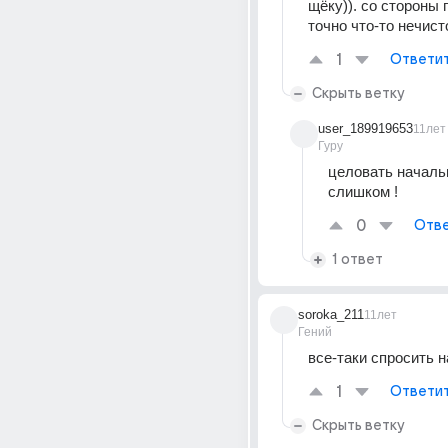
щёку)). со стороны 
точно что-то нечисто
1
Ответи
Скрыть ветку
user_189919653
11лет
Гуру
целовать начальн
слишком !
0
Отве
1 ответ
soroka_211
11лет
Гений
все-таки спросить 
1
Ответи
Скрыть ветку