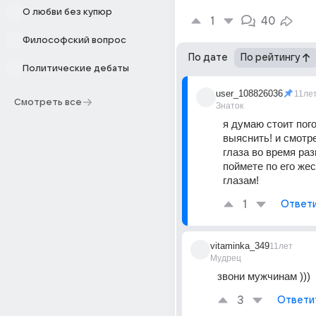
О любви без купюр
1
40
Философский вопрос
По дате
По рейтингу
Политические дебаты
user_108826036
11ле
Смотреть все
Знаток
я думаю стоит пого
выяснить! и смотре
глаза во время разг
поймете по его жест
глазам!
1
Ответ
vitaminka_349
11лет
Мудрец
звони мужчинам )))
3
Ответи