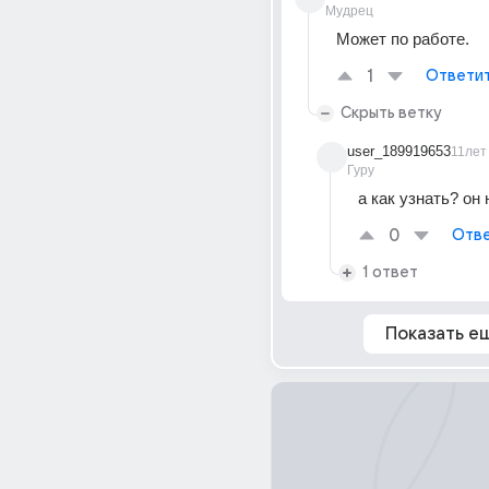
Мудрец
Может по работе.
1
Ответи
Скрыть ветку
user_189919653
11лет
Гуру
а как узнать? он 
0
Отве
1 ответ
Показать е