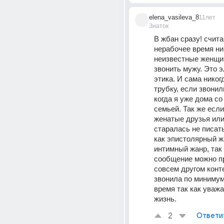
elena_vasileva_8
11лет
Знаток
В жбан сразу! считаю
нерабочее время ни
неизвестные женщи
звонить мужу. Это э
этика. И сама никогд
трубку, если звонили
когда я уже дома со 
семьей. Так же если
женатые друзья или
старалась не писать
как эпистолярный ж
интимный жанр, так
сообщение можно пр
совсем другом конте
звонила по минимуму
время так как уважа
жизнь.
2
Ответи