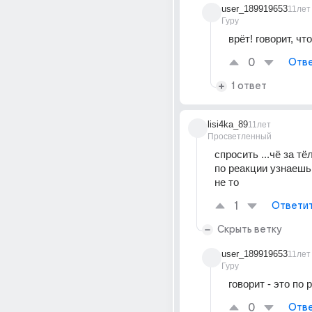
user_189919653
11лет
Гуру
врёт! говорит, что
0
Отве
1 ответ
lisi4ka_89
11лет
Просветленный
спросить ...чё за тёл
по реакции узнаешь .
не то
1
Ответи
Скрыть ветку
user_189919653
11лет
Гуру
говорит - это по 
0
Отве