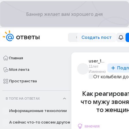
Создать пост
Главная
user_189919653
11лет
Подп
Моя лента
Изменено
От колыбели до
Пространства
Как реагироват
В ТОПЕ НА ОТВЕТАХ
что мужу звоня
то женщин
Информационные технологии
А сейчас что-то совсем другое
мнения