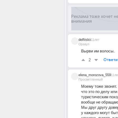
delfiiskii
11лет
Оракул
Вырви им волосы.
2
Ответи
elena_morozova_559
11ле
Просветленный
Моему тоже звонят. 
что это по делу или
туристическим похо
вообще не обращаю 
Мы друг другу довер
у каждого могут быт
начнешь думать и п