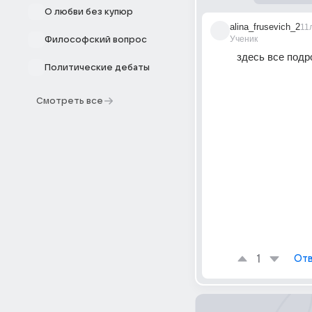
О любви без купюр
alina_frusevich_2
11
Ученик
Философский вопрос
здесь все подр
Политические дебаты
Смотреть все
1
Отв