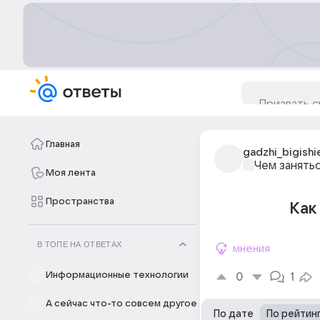
Главная
gadzhi_bigishi
Чем занять
Моя лента
Пространства
Как
В ТОПЕ НА ОТВЕТАХ
мнения
Информационные технологии
0
1
А сейчас что-то совсем другое
По дате
По рейтин