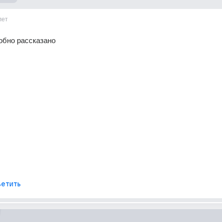
лет
обно рассказано
етить