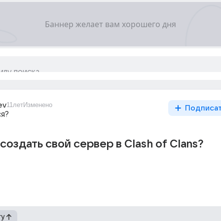
ev
11лет
Изменено
Подписа
ся?
 создать свой сервер в Clash of Clans?
гу