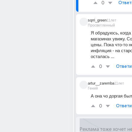
0
Ответ
sqrri_green
11лет
Просветленный
Я обрадуюсь, когда 
магазинах увижу. Со
цены. Пока что-то н
инфляция - на старо
осталась ...
0
Ответи
artur__zaremba
11лет
Гений
А она чо доргая бы
0
Ответи