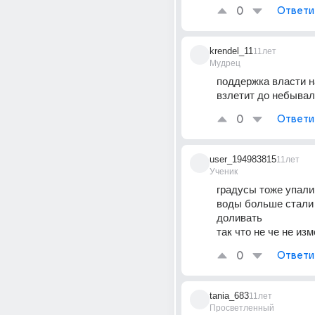
0
Ответи
krendel_11
11лет
Мудрец
поддержка власти н
взлетит до небыва
0
Ответи
user_194983815
11лет
Ученик
градусы тоже упали
воды больше стали 
доливать
так что не че не из
0
Ответи
tania_683
11лет
Просветленный