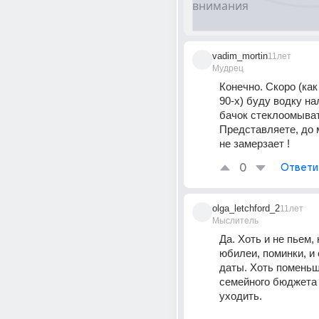
vadim_mortin
11лет
Мудрец
Конечно. Скоро (как
90-х) буду водку нал
бачок стеклоомыват
Представляете, до 
не замерзает !
0
Ответи
olga_letchford_2
11лет
Мыслитель
Да. Хоть и не пьем,
юбилеи, поминки, и 
даты. Хоть поменьше
семейного бюджета 
уходить.