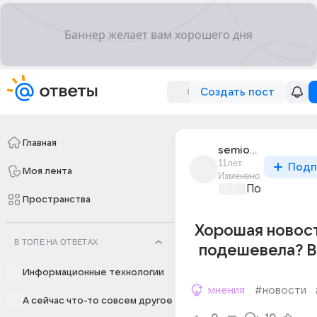
Создать пост
Главная
semion_shkuratov_2
11лет
Подп
Моя лента
Изменено
Политически
Пространства
Хорошая новост
В ТОПЕ НА ОТВЕТАХ
подешевела? В
Информационные технологии
мнения
#новости
А сейчас что-то совсем другое