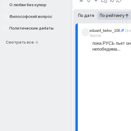
0
10
О любви без купюр
По дате
По рейтингу
Философский вопрос
Политические дебаты
eduard_belov_106
11л
Знаток
Смотреть все
пока РУСЬ пьет она
непобедима...