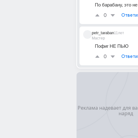
По барабану, это не
0
Ответи
petr_taraban
11лет
Мастер
Пофиг НЕ ПЬЮ
0
Ответи