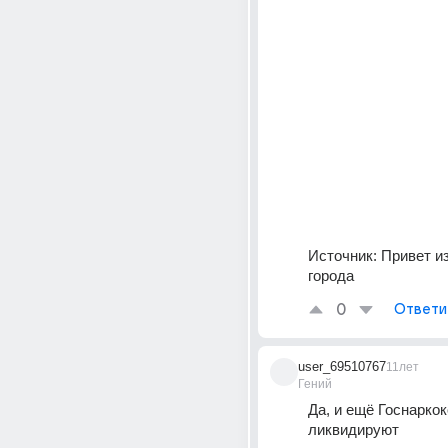
Источник:
Привет и
города
0
Ответи
user_69510767
11лет
Гений
Да, и ещё Госнаркок
ликвидируют