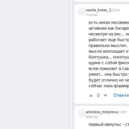
nastia_kutas_1
11лет
Ученик
есть некая несовмес
активная как батарей
несмотря на вес... но
работает еще быстре
правильно мыслит.. 
мысли воплощает кто
болтушка... хохотушк
едине с собой филос
всем помогает а сам
умеет... она быстро 
будет отлично но чер
сейчас пока формир
0
Ответи
antonina_motyreva
11лет
Мастер
первый импульс - с