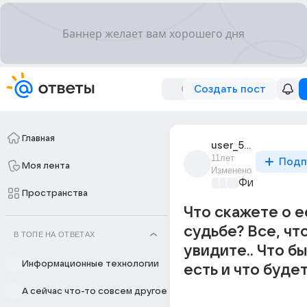
Создать пост
Главная
user_51732527
11лет
Подп
Моя лента
Изменено
Философски
Пространства
Что скажете о е
судьбе? Все, чт
В ТОПЕ НА ОТВЕТАХ
увидите.. Что бы
Информационные технологии
есть и что буде
А сейчас что-то совсем другое