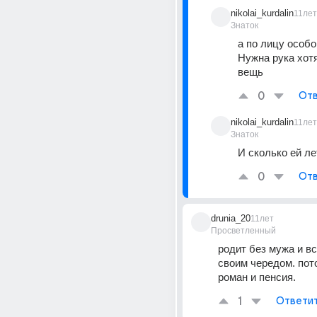
nikolai_kurdalin
11лет
Знаток
а по лицу особо
Нужна рука хотя
вещь
0
Отв
nikolai_kurdalin
11лет
Знаток
И сколько ей ле
0
Отв
drunia_20
11лет
Просветленный
родит без мужа и вс
своим чередом. пот
роман и пенсия.
1
Ответи