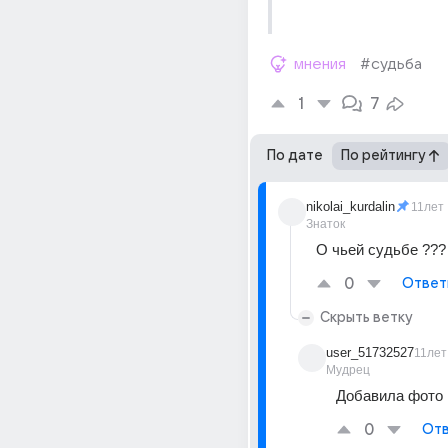
мнения
#судьба
1
7
По дате
По рейтингу
nikolai_kurdalin
11лет
Знаток
О чьей судьбе ???
0
Ответ
Скрыть ветку
user_51732527
11лет
Мудрец
Добавила фото
0
Отв