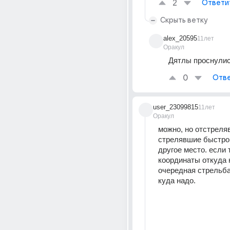
2
Ответи
Скрыть ветку
alex_20595
11лет
Оракул
Дятлы проснули
0
Отве
user_23099815
11лет
Оракул
можно, но отстреляв
стрелявшие быстро 
другое место. если 
координаты откуда 
очередная стрельба
куда надо.