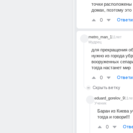
точки расположены 
домах, поэтому это
0
Ответи
metro_man_1
11лет
Мудрец
для прекращения об
нужно из города убр
вооруженных сепара
тогда настанет мир
0
Ответи
Скрыть ветку
eduard_gorelov_9
11ле
Ученик
Баран из Киева у
тогда и говори!!!
0
Отве