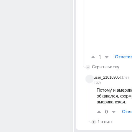
1
Ответи
Скрыть ветку
user_21616905
11лет
Гуру
Потому и америка
обкакался, форма
американская.
0
Отве
1 ответ