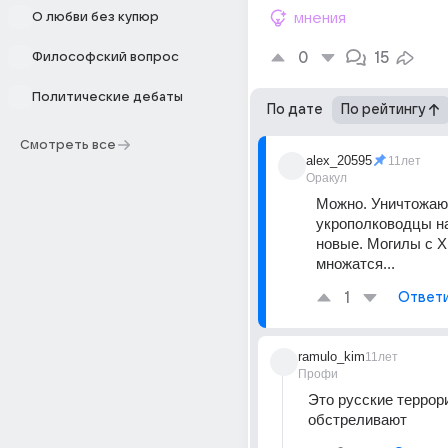
О любви без купюр
мнения
0
15
Философский вопрос
Политические дебаты
По дате
По рейтингу
Смотреть все
alex_20595
11лет
Оракул
Можно. Уничтожают
укрополководцы н
новые. Могилы с Х
множатся...
1
Ответ
ramulo_kim
11лет
Профи
Это русские террор
обстреливают