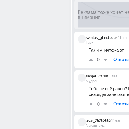
svintus_glandiozus
11лет
Гуру
Так и уничтожают
0
Ответи
sergei_78708
11лет
Мудрец
Тебе не всё равно? 
снаряды залетают в
0
Ответи
user_26262663
11лет
Мыслитель