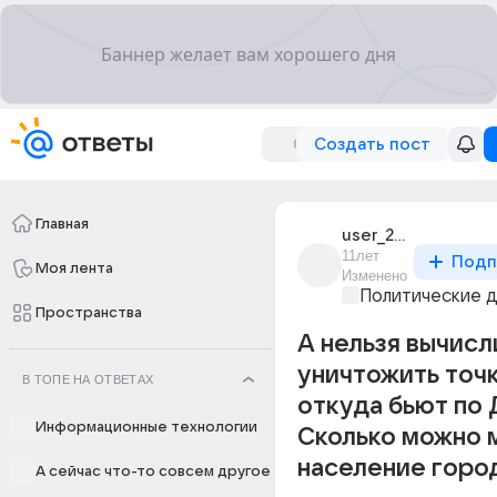
Создать пост
Главная
user_21616905
11лет
Подп
Моя лента
Изменено
Политические 
Пространства
А нельзя вычисл
уничтожить точк
В ТОПЕ НА ОТВЕТАХ
откуда бьют по
Информационные технологии
Сколько можно 
население горо
А сейчас что-то совсем другое