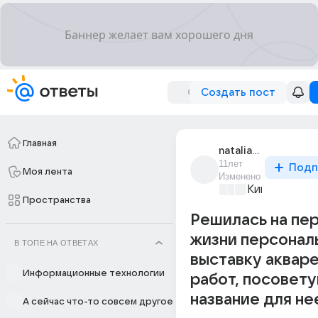
Создать пост
Главная
natalia_47169
11лет
Подп
Моя лента
Изменено
Киномания
+2
Пространства
Решилась на пе
жизни персонал
В ТОПЕ НА ОТВЕТАХ
выставку аквар
Информационные технологии
работ, посовет
название для не
А сейчас что-то совсем другое