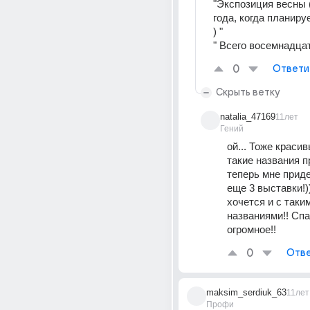
"Экспозиция весны (
года, когда планиру
) "
" Всего восемнадцат
0
Ответи
Скрыть ветку
natalia_47169
11лет
Гений
ой... Тоже красив
такие названия п
теперь мне приде
еще 3 выставки!))
хочется и с таким
названиями!! Спа
огромное!!
0
Отве
maksim_serdiuk_63
11лет
Профи