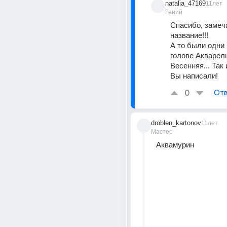
natalia_47169
11лет
Гений
Спасибо, замеч
название!!!
А то были одни 
голове Акварель
Весенняя... Так и
Вы написали!
0
Отв
droblen_kartonov
11лет
Мастер
Аквамурин