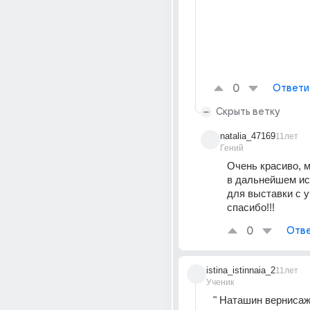
0
Ответи
Скрыть ветку
natalia_47169
11лет
Гений
Очень красиво, м
в дальнейшем ис
для выставки с у
спасибо!!!
0
Отве
istina_istinnaia_2
11лет
Ученик
" Наташин вернисаж