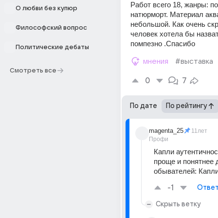
Работ всего 18, жанры: по
О любви без купюр
натюрморт. Материал аква
небольшой. Как очень ск
Философский вопрос
человек хотела бы назвать
помпезно .Спасибо
Политические дебаты
мнения
#выставка
Смотреть все
0
7
По дате
По рейтингу
magenta_25
11лет
Профи
Капли аутентичнос
проще и понятнее д
обывателей: Капл
-1
Ответ
Скрыть ветку