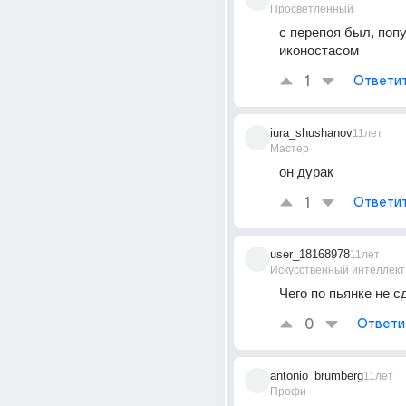
Просветленный
с перепоя был, попу
иконостасом
1
Ответи
iura_shushanov
11лет
Мастер
он дурак
1
Ответи
user_18168978
11лет
Искусственный интеллект
Чего по пьянке не с
0
Ответи
antonio_brumberg
11лет
Профи