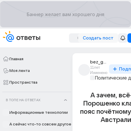
Создать пост
Главная
bez_gmo_6
11лет
Подп
Моя лента
Изменено
Политические 
Пространства
А зачем, всё
В ТОПЕ НА ОТВЕТАХ
Порошенко кла
пояс почётному
Информационные технологии
Австрали
А сейчас что-то совсем другое