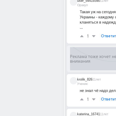
user_54419390
11лет
Оракул
Такая уж на сегодня
Украины - каждому 
кланяться в надежде
...
1
Ответи
krolik_826
11лет
Ученик
не знал чё надо дел
1
Ответи
katerina_16741
11лет