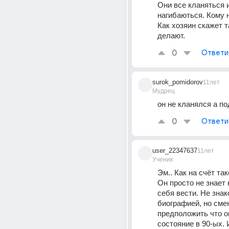
Они все кланяться и
нагибаються. Кому н
Как хозяин скажет та
делают.
0
Ответи
surok_pomidorov
11лет
Мудрец
он не кланялся а п
0
Ответи
user_22347637
11лет
Ученик
Эм.. Как на счёт так
Он просто не знает 
себя вести. Не знако
биографией, но смею
предположить что о
состояние в 90-ых. И