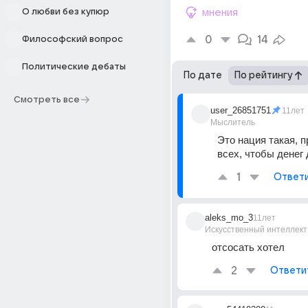
О любви без купюр
мнения
0
14
Философский вопрос
Политические дебаты
По дате
По рейтингу
Смотреть все
user_26851751
11лет
Мыслитель
Это нация такая, п
всех, чтобы денег 
1
Ответ
aleks_mo_3
11лет
Искусственный интеллект
отсосать хотел
2
Ответи