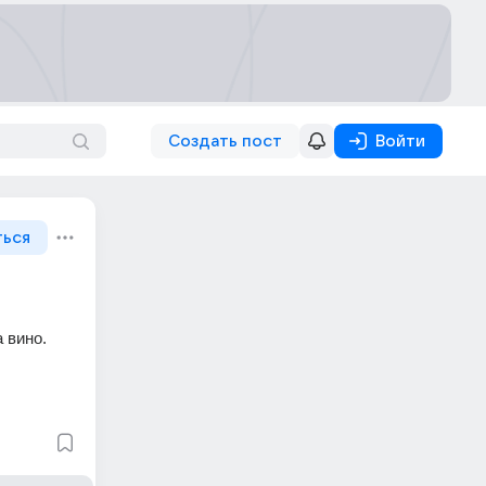
Создать пост
Войти
ться
вино. 