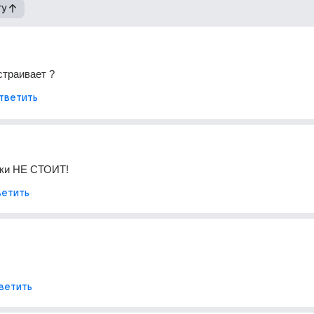
гу
страивает ?
тветить
ки НЕ СТОИТ!
етить
ветить