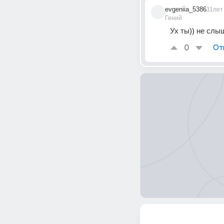
evgeniia_5386
11лет
Гений
Ух ты)) не слы
0
От