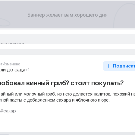
ет
Изменено
Подписа
ли до сада
+1
робовал винный гриб? стоит покупать?
чайный или молочный гриб. из него делается напиток, похожий на 
атной пасты с добавлением сахара и яблочного пюре.
#сахар