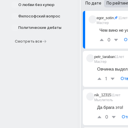
По дате
По рейтин
О любви без купюр
Философский вопрос
egor_sotin
11лет
Мастер
Политические дебаты
Чем вино не у
0
О
Смотреть все
petr_taraban
11лет
Мастер
Овчинка выдел
1
Отв
nik_12315
11лет
Мыслитель
Да брага это!
0
От