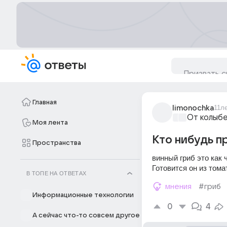
Главная
limonochka
11л
От колыбе
Моя лента
Кто нибудь п
Пространства
винный гриб это как 
Готовится он из том
В ТОПЕ НА ОТВЕТАХ
мнения
#гриб
Информационные технологии
0
4
А сейчас что-то совсем другое