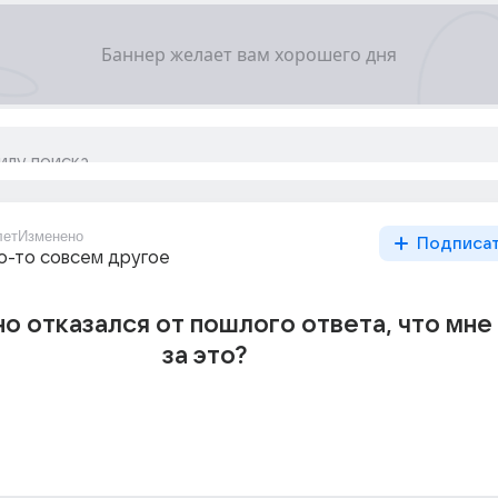
лет
Изменено
Подписа
то-то совсем другое
о отказался от пошлого ответа, что мне
за это?