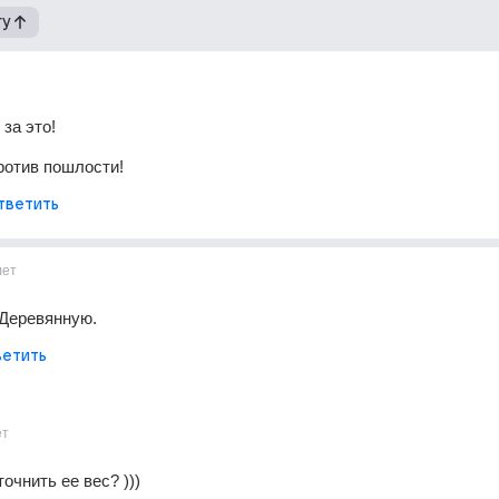
гу
за это!
ротив пошлости!
тветить
лет
 Деревянную.
етить
ет
очнить ее вес? )))