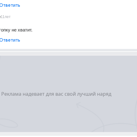
Ответить
e
11лет
опку не хватит.
Ответить