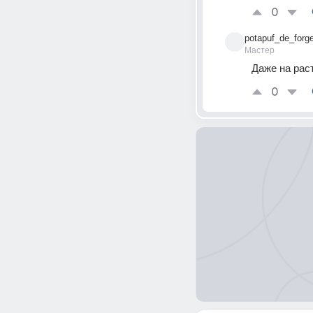
0
potapuf_de_forg
Мастер
Даже на раст
0