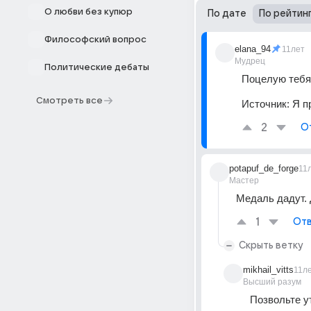
О любви без купюр
По дате
По рейтин
Философский вопрос
elana_94
11лет
Мудрец
Политические дебаты
Поцелую тебя 
Смотреть все
Источник:
Я п
2
О
potapuf_de_forge
11
Мастер
Медаль дадут.
1
Отв
Скрыть ветку
mikhail_vitts
11л
Высший разум
Позвольте ут