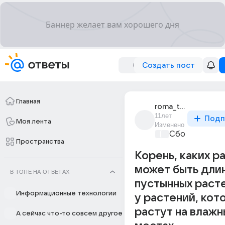
Создать пост
Главная
roma_tsekvava_1
11лет
Подп
Моя лента
Изменено
Сборная Дом
Пространства
Корень, каких р
может быть длин
В ТОПЕ НА ОТВЕТАХ
пустынных расте
Информационные технологии
у растений, кот
растут на влажн
А сейчас что-то совсем другое