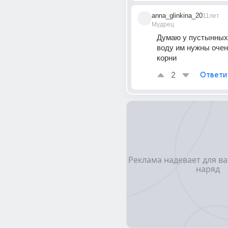
anna_glinkina_20
11лет
Мудрец
Думаю у пустынных,
воду им нужны очен
корни
2
Ответи