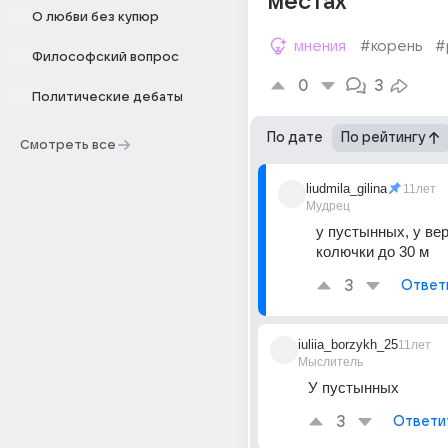
местах
О любви без купюр
мнения
#корень
#
Философский вопрос
0
3
Политические дебаты
По дате
По рейтингу
Смотреть все
liudmila_gilina
11лет
Мудрец
у пустынных, у ве
колючки до 30 м
3
Ответ
iuliia_borzykh_25
11лет
Мыслитель
У пустынных
3
Ответи