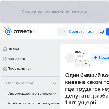
Создать пост
Главная
user_194983815
11лет
Подп
Моя лента
Изменено
Политически
Пространства
Один бывший воя
киеве в каком т
В ТОПЕ НА ОТВЕТАХ
где трудятся н
Информационные технологии
депутаты, разби
1 шт, ущерб
А сейчас что-то совсем другое