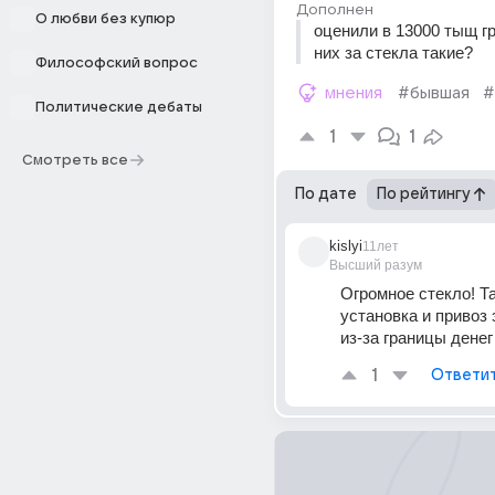
Дополнен
О любви без купюр
оценили в 13000 тыщ гр
них за стекла такие?
Философский вопрос
мнения
#бывшая
#
Политические дебаты
1
1
Смотреть все
По дате
По рейтингу
kislyi
11лет
Высший разум
Огромное стекло! Та
установка и привоз э
из-за границы денег
1
Ответи