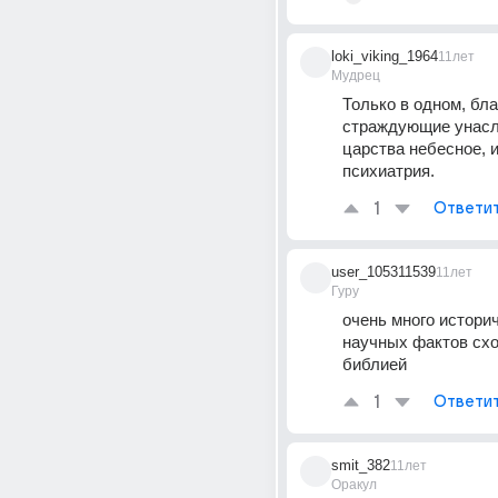
loki_viking_1964
11лет
Мудрец
Только в одном, бла
страждующие унасл
царства небесное, и 
психиатрия.
1
Ответи
user_105311539
11лет
Гуру
очень много историч
научных фактов схо
библией
1
Ответи
smit_382
11лет
Оракул