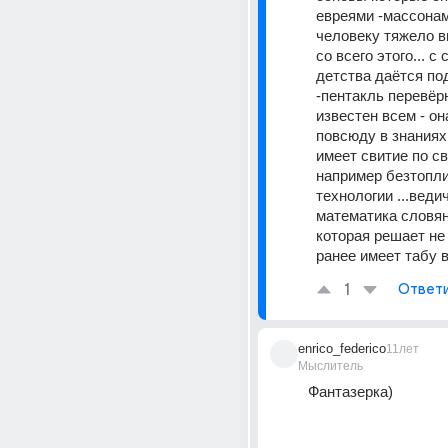
евреями -массонам
человеку тяжело в
со всего этого... с 
детства даётся под
-пентакль перевёр
известен всем - он
повсюду в знаниях 
имеет свитие по све
например безтопли
технологии ...ведич
математика словян
которая решает не
ранее имеет табу в
1
Ответ
enrico_federico
11лет
Мыслитель
Фантазерка)