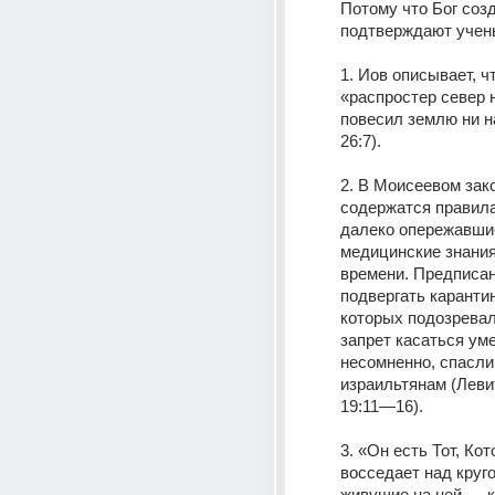
Потому что Бог созд
подтверждают учен
1. Иов описывает, чт
«распростер север н
повесил землю ни на
26:7). 
2. В Моисеевом зако
содержатся правила 
далеко опережавшие
медицинские знания 
времени. Предписан
подвергать карантин
которых подозревали
запрет касаться ум
несомненно, спасли
израильтянам (Левит
19:11—16). 
3. «Он есть Тот, Кот
восседает над круго
живущие на ней — к