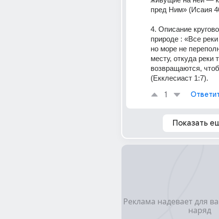
пред Ним» (Исаия 40
4. Описание кругово
природе : «Все реки 
но море не переполн
месту, откуда реки те
возвращаются, чтоб
(Екклесиаст 1:7).
1
Ответи
Показать е