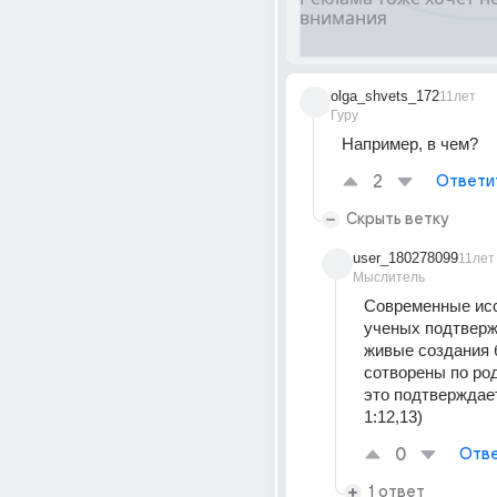
olga_shvets_172
11лет
Гуру
Например, в чем?
2
Ответи
Скрыть ветку
user_180278099
11лет
Мыслитель
Современные исс
ученых подтвержд
живые создания 
сотворены по род
это подтверждает
1:12,13)
0
Отве
1 ответ