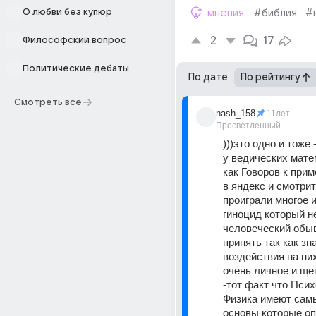
О любви без купюр
мнения
#библия
#
2
17
Философский вопрос
Политические дебаты
По дате
По рейтингу
Смотреть все
nash_158
11лет
Просветленный
)))это одно и тоже
у ведических матем
как Говоров к прим
в яндекс и смотрите
проиграли многое и
гиноцид который не
человеческий обыв
принять так как зна
воздействия на них
очень личное и ще
-тот факт что Псих
Физика имеют сам
основы которые оп