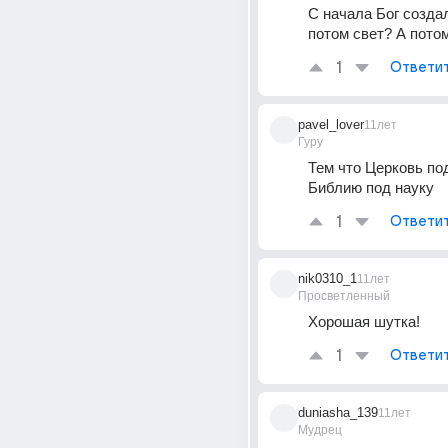
С начала Бог создал
потом свет? А потом
1
Ответи
pavel_lover
11лет
Гуру
Тем что Церковь по
Библию под науку
1
Ответи
nik0310_1
11лет
Просветленный
Хорошая шутка!
1
Ответи
duniasha_139
11лет
Мудрец