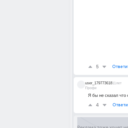
5
Ответи
user_179773618
11лет
Профи
Я бы не сказал что
4
Ответи