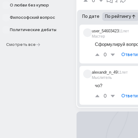
0
2
О любви без купюр
По дате
По рейтингу
Философский вопрос
Политические дебаты
user_54603423
11лет
Мастер
Сформулируй вопро
Смотреть все
0
Ответи
alexandr_n_49
11лет
Мыслитель
чо?
0
Ответи