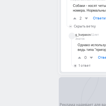
Собаки - носят чет
номера. Нормальны
2
Ответи
Скрыть ветку
g_kurpasov
11лет
Знаток
Однако использу
ведь типа "приго
0
Отве
1 ответ