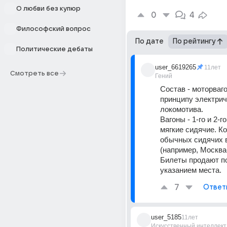
О любви без купюр
0
4
Философский вопрос
По дате
По рейтингу
Политические дебаты
user_6619265
11лет
Смотреть все
Гений
Состав - моторвагон
принципу электричк
локомотива.
Вагоны - 1-го и 2-го
мягкие сидячие. Ко
обычных сидячих в
(например, Москва
Билеты продают по 
указанием места.
7
Ответ
user_5185
11лет
Искусственный интеллект