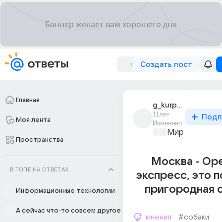
Создать пост
Главная
g_kurpasov
11лет
Подп
Моя лента
Изменено
Мир и его лю
Пространства
Москва - Ор
В ТОПЕ НА ОТВЕТАХ
экспресс, это 
пригородная 
Информационные технологии
А сейчас что-то совсем другое
мнения
#собаки