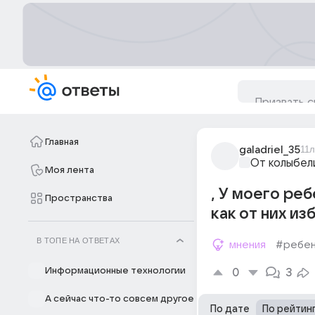
Главная
galadriel_35
11л
От колыбел
Моя лента
, У моего ре
Пространства
как от них из
В ТОПЕ НА ОТВЕТАХ
мнения
#ребе
Информационные технологии
0
3
А сейчас что-то совсем другое
По дате
По рейтин