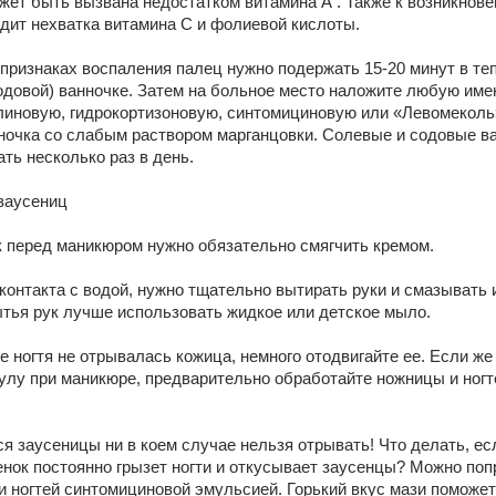
жет быть вызвана недостатком витамина А . Также к возникнове
дит нехватка витамина С и фолиевой кислоты. 
признаках воспаления палец нужно подержать 15-20 минут в теп
одовой) ванночке. Затем на больное место наложите любую им
линовую, гидрокортизоновую, синтомициновую или «Левомеколь» 
ночка со слабым раствором марганцовки. Солевые и содовые ва
ть несколько раз в день. 
заусениц 
 перед маникюром нужно обязательно смягчить кремом. 
контакта с водой, нужно тщательно вытирать руки и смазывать и
тья рук лучше использовать жидкое или детское мыло. 
е ногтя не отрывалась кожица, немного отодвигайте ее. Если же 
улу при маникюре, предварительно обработайте ножницы и ногте
 
 заусеницы ни в коем случае нельзя отрывать! Что делать, есл
нок постоянно грызет ногти и откусывает заусенцы? Можно поп
и ногтей синтомициновой эмульсией. Горький вкус мази поможет