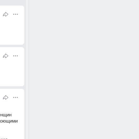
нщин 
моющими 