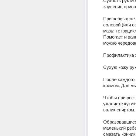
Сухость рук мо
заусениц приво
При первых же 
солевой (или с
мазь: тетрацик
Помогает и ван
можно чередова
Профилактика 
Сухую кожу рук
После каждого 
кремом. Для мы
Чтобы при рост
удаляете кутик
валик спиртом.
Образовавшиеся
маленький ребе
смазать кончик