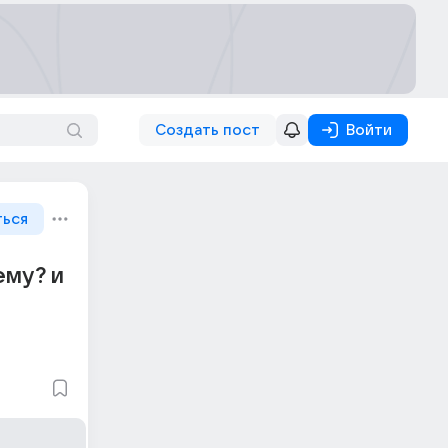
Создать пост
Войти
ться
ему? и