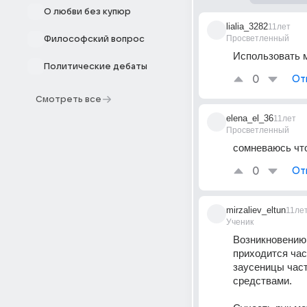
О любви без купюр
lialia_3282
11лет
Просветленный
Философский вопрос
Использовать м
Политические дебаты
0
От
Смотреть все
elena_el_36
11лет
Просветленный
сомневаюсь что
0
От
mirzaliev_eltun
11ле
Ученик
Возникновению 
приходится час
заусеницы част
средствами. 