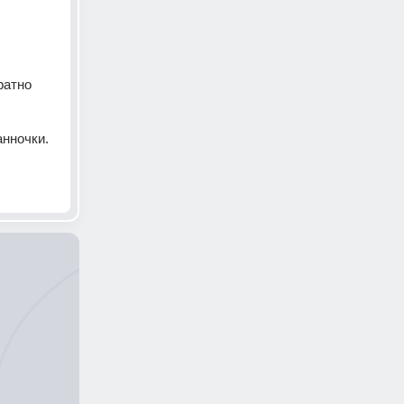
атно 
нночки. 