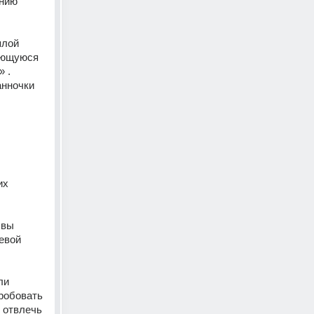
нию 
лой 
еющуюся 
. 
нночки 
х 
вы 
вой 
и 
робовать 
 отвлечь 