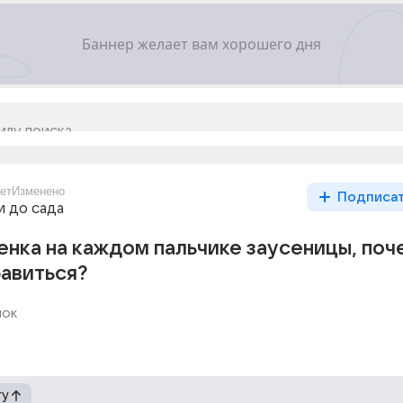
ет
Изменено
Подписа
и до сада
бенка на каждом пальчике заусеницы, поч
бавиться?
нок
гу