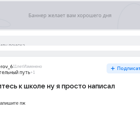
rov_6
11лет
Изменено
Подписа
тельный путь
+1
итесь к школе ну я просто написал
напишите пж