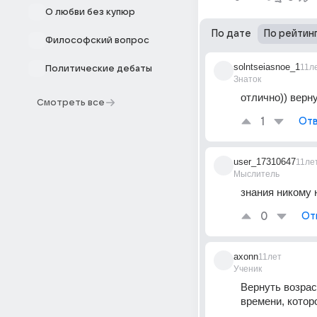
О любви без купюр
По дате
По рейтин
Философский вопрос
solntseiasnoe_1
11л
Политические дебаты
Знаток
отлично)) верн
Смотреть все
1
Отв
user_17310647
11ле
Мыслитель
знания никому 
0
От
axonn
11лет
Ученик
Вернуть возрас
времени, которо