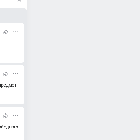
предмет
бодного 