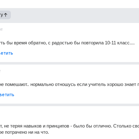
гу
ет
уть бы время обратно, с радостью бы повторила 10-11 класс....
етить
т
не помешают.. нормально отношусь если учитель хорошо знает 
ветить
т, не теряя навыков и принципов - было бы отлично. Столько сво
е потрачено ни на что.