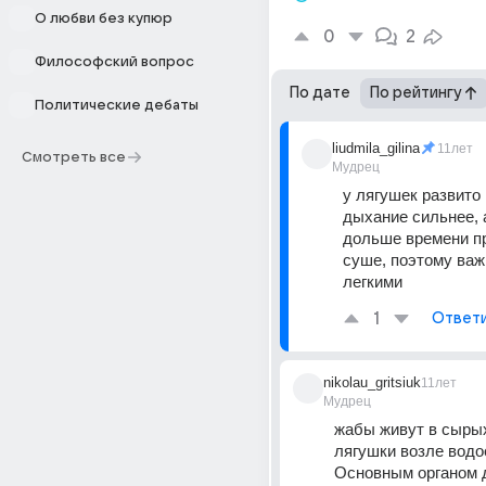
О любви без купюр
0
2
Философский вопрос
По дате
По рейтингу
Политические дебаты
liudmila_gilina
11лет
Смотреть все
Мудрец
у лягушек развито 
дыхание сильнее, 
дольше времени пр
суше, поэтому важ
легкими
1
Ответ
nikolau_gritsiuk
11лет
Мудрец
жабы живут в сырых
лягушки возле водое
Основным органом д