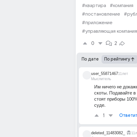
#квартира
#компания
#постановление
#руб
#приложение
#управляющая компания
0
2
По дате
По рейтингу
user_55871467
11лет
Мыслитель
Им ничего не докаже
скоты. Подавайте в с
стоят приборы 100%
суде.
1
Ответи
deleted_11483082_
11