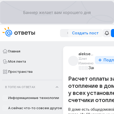
Создать пост
Главная
aleksei_ivanov_114
11лет
Подп
Моя лента
Изменено
Закон и поря
Пространства
Расчет оплаты з
отопление в дом
В ТОПЕ НА ОТВЕТАХ
у всех установл
Информационные технологии
счетчики отопле
А сейчас что-то совсем другое
В доме есть общедомовой