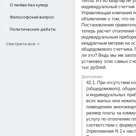
тепла. Из 60 квартир не у
О любви без купюр
индивидуальный счетчик в
Управляющая компания п
Философский вопрос
объявление о том, что на 
Постановления правитель
Политические дебаты
теперь расчет отопления б
индивидуальным приборам
квадратным метрам на ос
Смотреть все
общедомового счетчика. 
ли это? Ведь мы им запла
установку этих самых сче
тыс рублей.
Дополнен
42.1. При отсутствии ко
(общедомового), общих 
и индивидуальных приб
всех жилых или нежилы
помещениях многокварт
размер платы за комму
услугу по отоплению оп
соответствии с формул
2приложения N 2 к нас