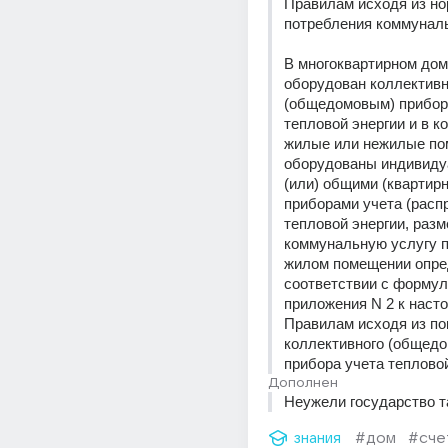
Правилам исходя из но
потребления коммуналь
В многоквартирном доме
оборудован коллективн
(общедомовым) приборо
тепловой энергии и в ко
жилые или нежилые по
оборудованы индивиду
(или) общими (квартирн
приборами учета (расп
тепловой энергии, разм
коммунальную услугу п
жилом помещении опред
соответствии с формуло
приложения N 2 к наст
Правилам исходя из пок
коллективного (общедом
прибора учета тепловой
Дополнен
Неужели государство т
знания
#дом
#сче