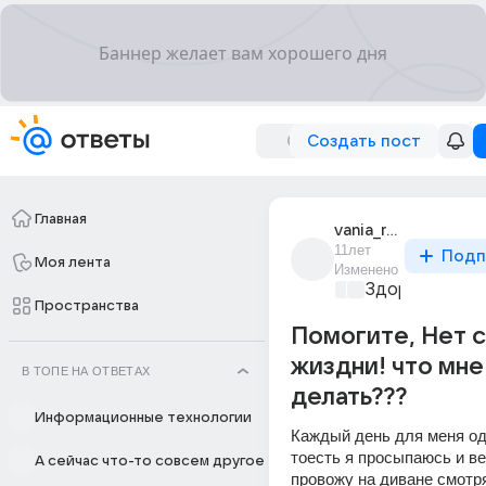
Создать пост
Главная
vania_roksman
11лет
Подп
Моя лента
Изменено
Здоровый сон
Пространства
Помогите, Нет 
жиздни! что мне
В ТОПЕ НА ОТВЕТАХ
делать???
Информационные технологии
Каждый день для меня од
тоесть я просыпаюсь и ве
А сейчас что-то совсем другое
провожу на диване смотря