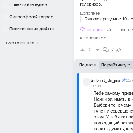
телевизор.
О любви без купюр
Дополнен
Философский вопрос
Говорю сразу мне 10 ле
Политические дебаты
мнения
#просыпат
#телевизор
Смотреть все
0
7
По дате
По рейтингу
trmbnist_jds_prist
11л
Гений
Тебе самому придёт
Начни занимать в к
Выбери то, к чему 
тянет, и совершенс
этом. У тебя как р
подходящий возрас
начать думать, кем