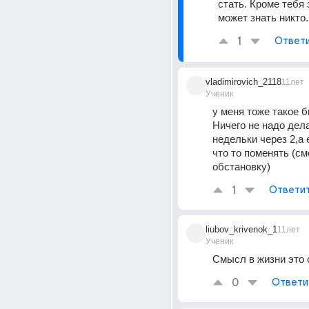
стать. Кроме тебя э
может знать никто.
1
Ответ
vladimirovich_2118
11лет
Ученик
у меня тоже такое бы
Ничего не надо дела
недельки через 2,а е
что то поменять (см
обстановку)
1
Ответи
liubov_krivenok_1
11лет
Ученик
Смысл в жизни это 
0
Ответи