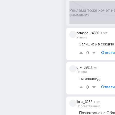
natasha_14566
11лет
Ученик
Запишись в секцию
0
Ответи
g_v_328
11лет
Профи
ты инвалид
0
Ответи
lialia_3282
11лет
Просветленный
Познакомься с Об