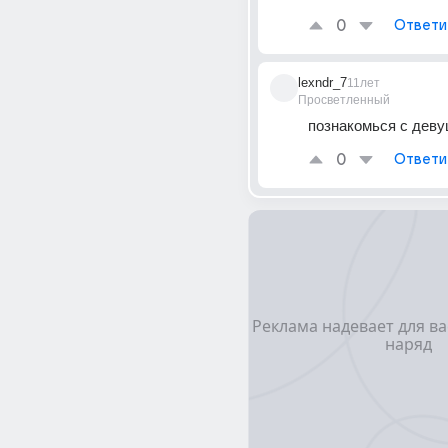
0
Ответи
lexndr_7
11лет
Просветленный
познакомься с дев
0
Ответи