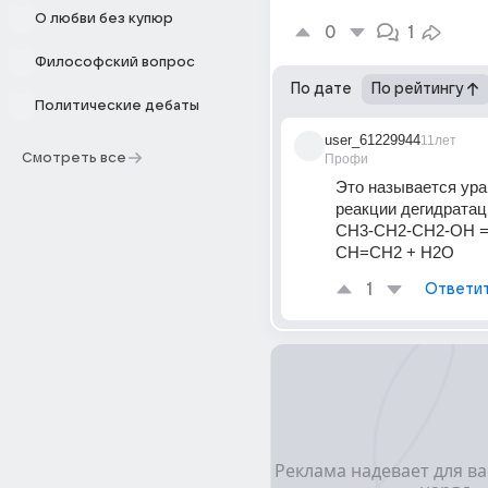
О любви без купюр
0
1
Философский вопрос
По дате
По рейтингу
Политические дебаты
user_61229944
11лет
Смотреть все
Профи
Это называется ура
реакции дегидратац
CH3-CH2-CH2-OH =
CH=CH2 + H2O
1
Ответи