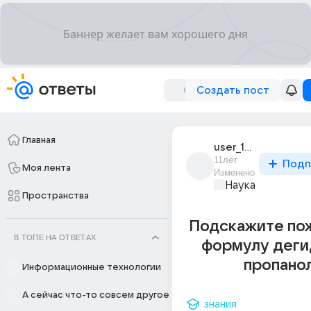
Создать пост
Главная
user_194987244
11лет
Подп
Моя лента
Изменено
Наука
Пространства
Подскажите по
В ТОПЕ НА ОТВЕТАХ
формулу деги
пропано
Информационные технологии
А сейчас что-то совсем другое
знания