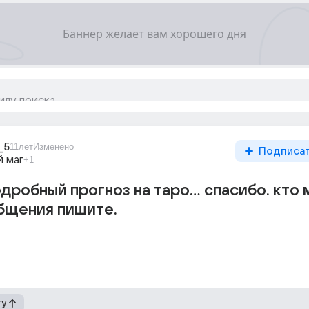
_5
11лет
Изменено
Подписа
 маг
+1
дробный прогноз на таро... спасибо. кто
бщения пишите.
гу