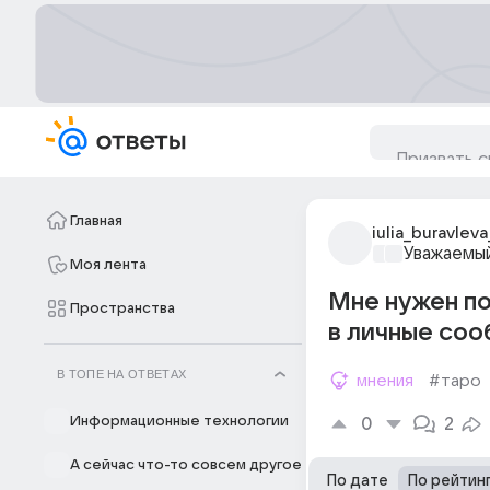
Главная
iulia_buravleva
Уважаемый
Моя лента
Мне нужен по
Пространства
в личные соо
В ТОПЕ НА ОТВЕТАХ
мнения
#таро
Информационные технологии
0
2
А сейчас что-то совсем другое
По дате
По рейтин