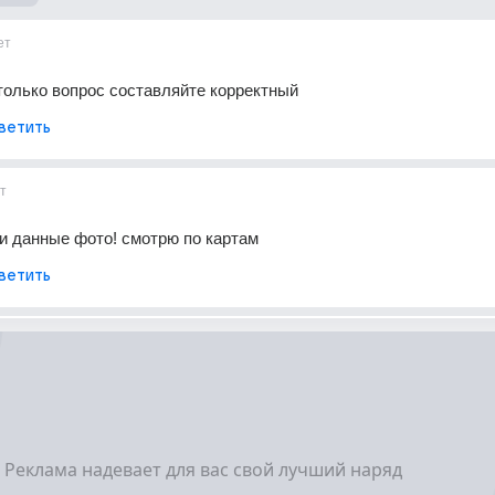
ет
олько вопрос составляйте корректный
ветить
т
и данные фото! смотрю по картам
ветить