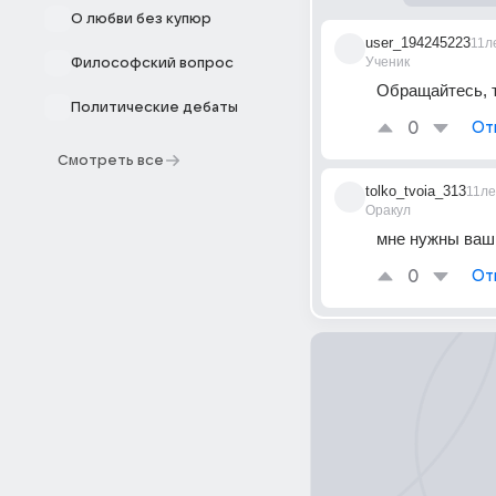
О любви без купюр
user_194245223
11л
Ученик
Философский вопрос
Обращайтесь, т
Политические дебаты
0
От
Смотреть все
tolko_tvoia_313
11ле
Оракул
мне нужны ваш
0
От