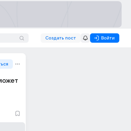
Создать пост
Войти
ться
 может