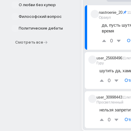
О любви без купюр
nastroenie_20
1
Философский вопрос
Оракул
да, пусть шут
Политические дебаты
время
0
О
Смотреть все
user_25668496
11ле
Гуру
шутить да, хам
0
От
user_30998443
11ле
Просветленный
нельзя запрети
0
От