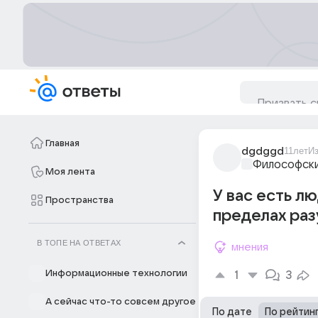
Главная
dgdggd
11лет
И
Философски
Моя лента
У вас есть л
Пространства
пределах раз
В ТОПЕ НА ОТВЕТАХ
мнения
Информационные технологии
1
3
А сейчас что-то совсем другое
По дате
По рейтин