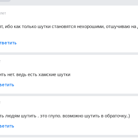
1лет
ят, ибо как только шутки становятся нехорошими, отшучиваю на 
тветить
т
ить нет. ведь есть хамские шутки
ветить
т
ть людям шутить . это глупо. возможно шутить в обраточку..)
ветить