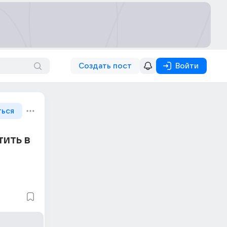
Создать пост
Войти
ться
тить в