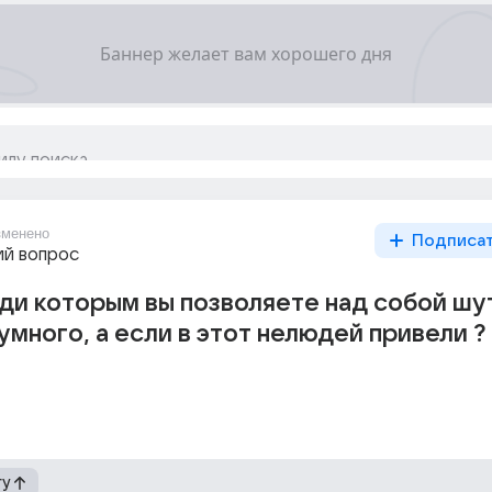
зменено
Подписа
й вопрос
юди которым вы позволяете над собой шу
умного, а если в этот нелюдей привели ?
гу