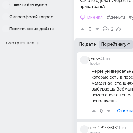
Как это сделать через те
О любви без купюр
приватбанк?
Философский вопрос
мнения
#деньги
#
0
2
Политические дебаты
Смотреть все
По дате
По рейтингу
ljvenok
11лет
Профи
Через универсальны
которые есть в пере
магазинах, станциях
выбираешь Вебмани
номер своего кошель
пополняешь
0
Ответи
user_179773618
11лет