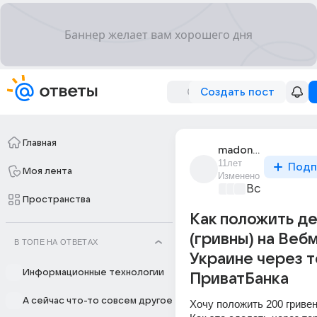
Создать пост
Главная
madonna_gaga
11лет
Подп
Моя лента
Изменено
Все про биз
Пространства
Как положить де
(гривны) на Веб
В ТОПЕ НА ОТВЕТАХ
Украине через 
Информационные технологии
ПриватБанка
А сейчас что-то совсем другое
Хочу положить 200 гривен