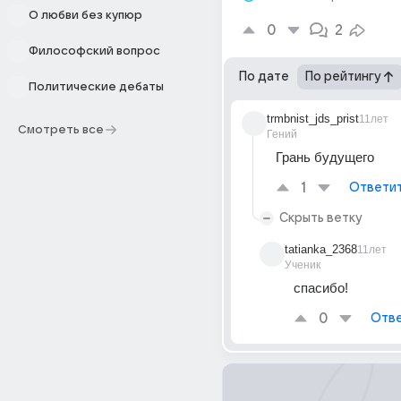
О любви без купюр
0
2
Философский вопрос
По дате
По рейтингу
Политические дебаты
trmbnist_jds_prist
11лет
Смотреть все
Гений
Грань будущего
1
Ответи
Скрыть ветку
tatianka_2368
11лет
Ученик
спасибо!
0
Отве