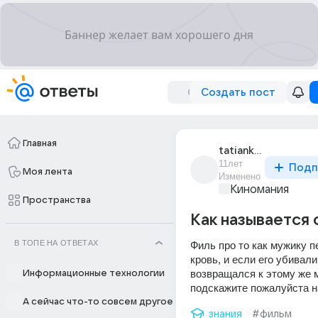
Создать пост
Главная
tatianka_2368
11лет
Подп
Моя лента
Изменено
Киномания
Пространства
Как называется
В ТОПЕ НА ОТВЕТАХ
Филь про то как мужику п
кровь, и если его убивали 
возвращался к этому же м
Информационные технологии
подскажите пожалуйста н
А сейчас что-то совсем другое
знания
#фильм