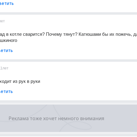
ветить
лет
ад в котле сварится? Почему тянут? Катюшами бы их пожечь, дл
шкиного
етить
11лет
одит из рук в руки
етить