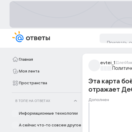
Главная
evtei_1
11лет
Изм
Политич
Моя лента
Эта карта бо
Пространства
отражает Деб
Дополнен
В ТОПЕ НА ОТВЕТАХ
Информационные технологии
А сейчас что-то совсем другое