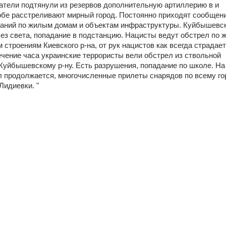
атели подтянули из резервов дополнительную артиллерию в и 
бе расстреливают мирный город. Постоянно приходят сообщени
аний по жилым домам и объектам инфраструктуры. Куйбышевский
без света, попадание в подстанцию. Нацисты ведут обстрел по ж
строениям Киевского р-на, от рук нацистов как всегда страдает
ечение часа украинские террористы вели обстрел из ствольной 
Куйбышевскому р-ну. Есть разрушения, попадание по школе. На
 продолжается, многочисленные прилеты снарядов по всему гор
Лидиевки. "