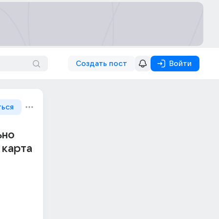
Создать пост
Войти
ться
ьно
 карта