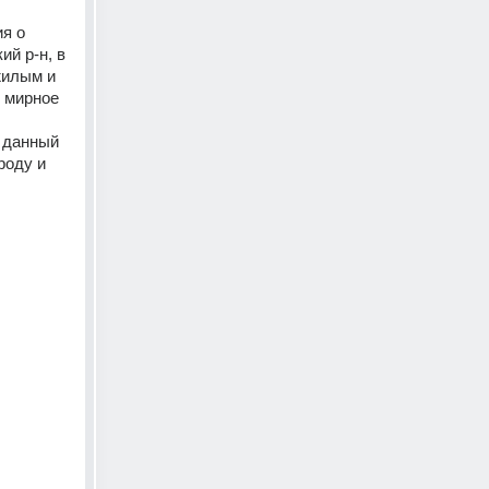
я о 
 р-н, в 
илым и 
 мирное 
 данный 
оду и 