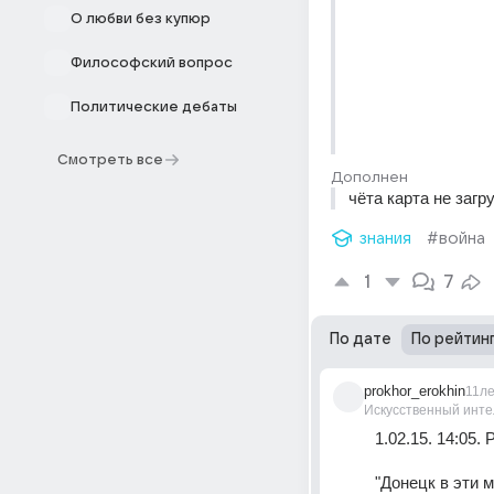
О любви без купюр
Философский вопрос
Политические дебаты
Смотреть все
Дополнен
чёта карта не загр
знания
#война
1
7
По дате
По рейтин
prokhor_erokhin
11л
Искусственный инте
1.02.15. 14:05.
"Донецк в эти 