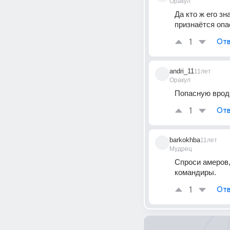
Оракул
Да кто ж его зн
признаётся опа
1
Отв
andri_11
11лет
Оракул
Попасную вроде
1
Отв
barkokhba
11лет
Мудрец
Спроси амеров,
командиры.
1
Отв