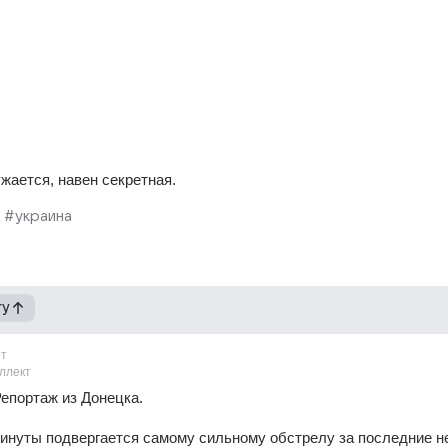
ужается, навен секретная.
#украина
гу
ет
ллект
 Репортаж из Донецка.
минуты подвергается самому сильному обстрелу за последние не