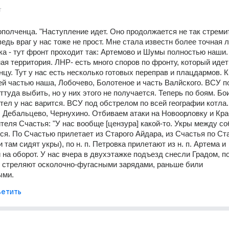
т
полченца. "Наступление идет. Оно продолжается не так стремит
ведь враг у нас тоже не прост. Мне стала известн более точная л
ка - тут фронт проходит так: Артемово и Шумы полностью наши. 
ая территория. ЛНР- есть много споров по фронту, который идет 
цу. Тут у нас есть несколько готовых переправ и плацдармов. Кр
й частью наша, Лобочево, Болотеное и часть Валйского. ВСУ по
туда выбить, но у них этого не получается. Теперь по боям. Бои
отел у нас варится. ВСУ под обстрелом по всей географии котла.
 Дебальцево, Чернухино. Отбиваем атаки на Новоорловку и Кра
ителя Счастья: "У нас вообще [цензура] какой-то. Укры между соб
ся. По Счастью прилетает из Старого Айдара, из Счастья по Ста
и там сидят укры), по н. п. Петровка прилетают из н. п. Артема и 
 на оборот. У нас вчера в двухэтажке подъезд снесли Градом, п
 стреляют осколочно-фугасными зарядами, раньше били 
ыми.
етить