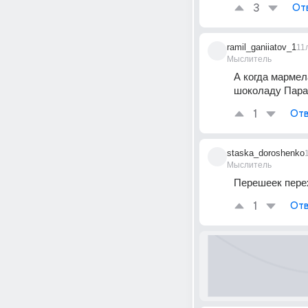
3
От
ramil_ganiiatov_1
11
Мыслитель
А когда мармел
шоколаду Пара
1
Отв
staska_doroshenko
Мыслитель
Перешеек перех
1
Отв