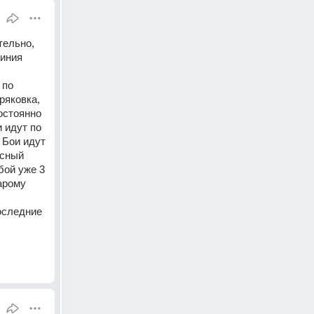
ельно, 
иния 
по 
яковка, 
стоянно 
 идут по 
 Бои идут 
сный 
ой уже 3 
рому 
оследние 