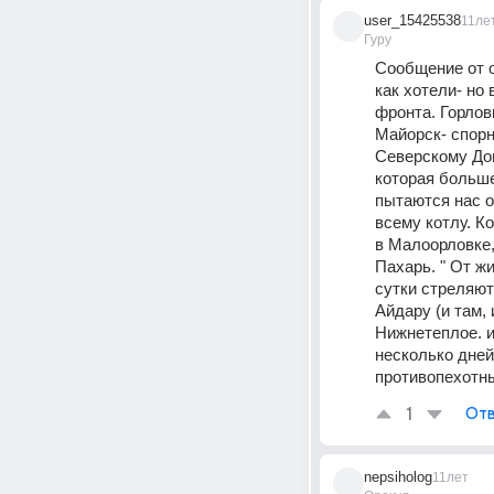
user_15425538
11ле
Гуру
Сообщение от о
как хотели- но 
фронта. Горлов
Майорск- спорн
Северскому Дон
которая больше
пытаются нас от
всему котлу. К
в Малоорловке,
Пахарь. " От ж
сутки стреляют
Айдару (и там, 
Нижнетеплое. и
несколько дней
противопехотн
1
Отв
nepsiholog
11лет