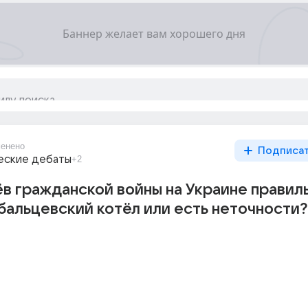
енено
Подписа
еские дебаты
+2
ёв гражданской войны на Украине правил
альцевский котёл или есть неточности?