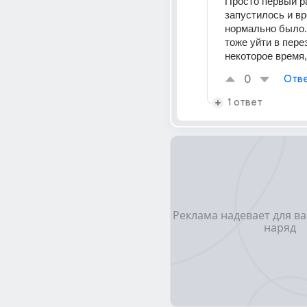
Просто первый ра
запустилось и вр
нормально было. 
тоже уйти в перез
некоторое время,
0
Отве
1 ответ