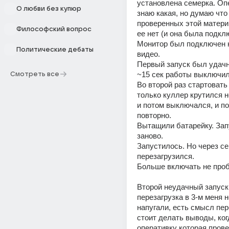
установлена семерка. Опе
О любви без купюр
знаю какая, но думаю что 
проверенных этой матери
Философский вопрос
ее нет (и она была подклю
Монитор был подключен к
Политические дебаты
видео.
Первый запуск был удачн
~15 сек работы выключил
Смотреть все
Во второй раз стартовать 
только куллер крутился н
и потом выключался, и по
повторно.
Вытащили батарейку. Зап
заново.
Запустилось. Но через се
перезагрузился.
Больше включать не про
Второй неудачный запуск 
перезагрузка в 3-м меня 
напугали, есть смысл пер
стоит делать выводы, ког
оперативку которая прове