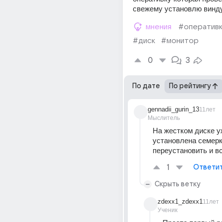
свежему установлю винд
мнения
#оператив
#диск
#монитор
0
3
По дате
По рейтингу
gennadii_gurin_13
11лет
Мыслитель
На жестком диске у
установлена семерка
переустановить и в
1
Ответи
Скрыть ветку
zdexx1_zdexx1
11лет
Ученик