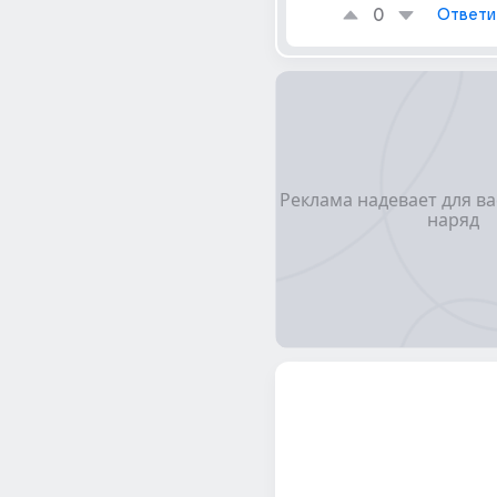
0
Ответи