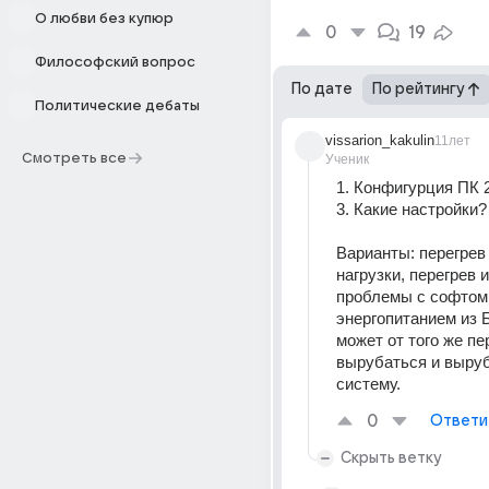
О любви без купюр
0
19
Философский вопрос
По дате
По рейтингу
Политические дебаты
vissarion_kakulin
11лет
Смотреть все
Ученик
1. Конфигурция ПК 2.
3. Какие настройки?
Варианты: перегрев 
нагрузки, перегрев и
проблемы с софтом,
энергопитанием из Б
может от того же пер
вырубаться и выруб
систему.
0
Ответи
Скрыть ветку