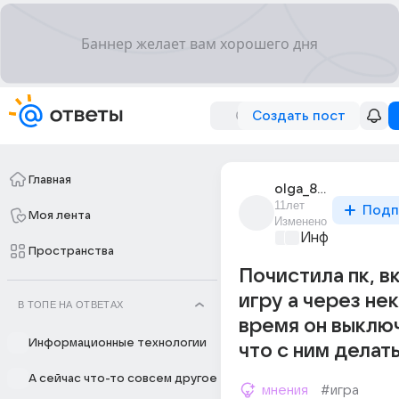
Создать пост
Главная
olga_89151
11лет
Подп
Моя лента
Изменено
Информационн
Пространства
Почистила пк, 
игру а через не
В ТОПЕ НА ОТВЕТАХ
время он выклю
Информационные технологии
что с ним делат
А сейчас что-то совсем другое
мнения
#игра