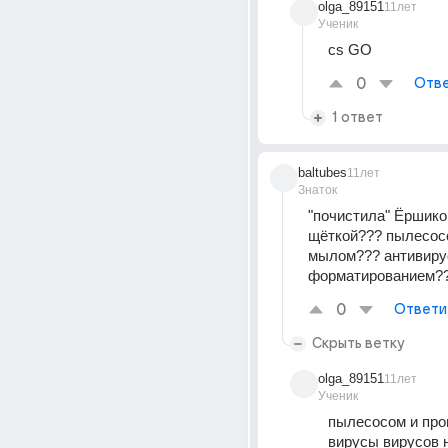
olga_89151
11лет
Ученик
cs GO
0
Отве
1 ответ
baltubes
11лет
Знаток
"почистила" Ёршико
щёткой??? пылесосо
мылом??? антивиру
форматированием?
0
Ответи
Скрыть ветку
olga_89151
11лет
Ученик
пылесосом и пров
вирусы вирусов 