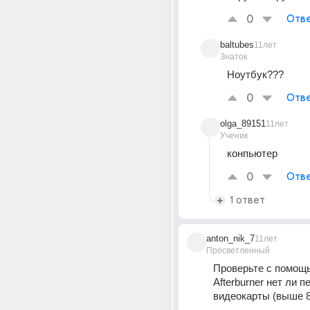
0
Отве
baltubes
11лет
Знаток
Ноутбук???
0
Отве
olga_89151
11лет
Ученик
конпьютер
0
Отве
1 ответ
anton_nik_7
11лет
Просветленный
Проверьте с помощь
Afterburner нет ли п
видеокарты (выше 8