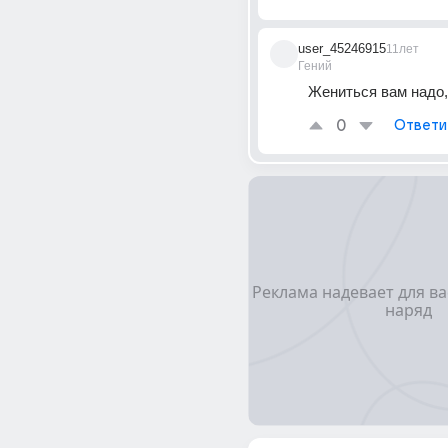
user_45246915
11лет
Гений
Жениться вам надо, 
0
Ответи