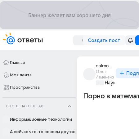
Создать пост
Главная
calmnesss
11лет
Подп
Моя лента
Изменено
Наука
+1
Пространства
Порно в матема
В ТОПЕ НА ОТВЕТАХ
Информационные технологии
А сейчас что-то совсем другое