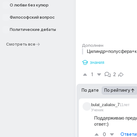
О любви без купюр
Философский вопрос
Политические дебаты
Смотреть все
Дополнен
Цилиндр=полусфера+к
знания
1
2
По дате
По рейтингу
bulat_zalialov_7
11лет
Ученик
Поддерживаю пред
ответ:)
0
Ответи