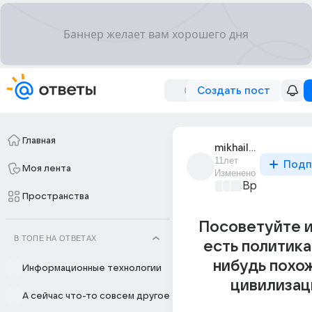
Создать пост
Главная
mikhail_agutin_7
11лет
Подп
Моя лента
Изменено
Время игр
+2
Пространства
Посоветуйте и
В ТОПЕ НА ОТВЕТАХ
есть политика
нибудь похо
Информационные технологии
цивилизац
А сейчас что-то совсем другое