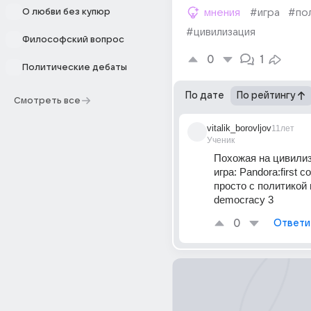
О любви без купюр
мнения
#игра
#по
#цивилизация
Философский вопрос
0
1
Политические дебаты
По дате
По рейтингу
Смотреть все
vitalik_borovljov
11лет
Ученик
Похожая на цивилиз
игра: Pandora:first co
просто с политикой и
democracy 3
0
Ответи