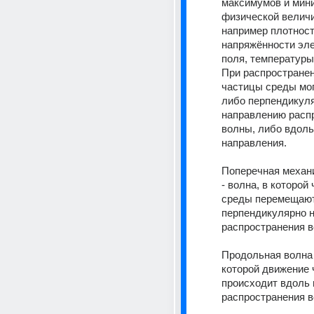
максимумов и мин
физической величи
например плотност
напряжённости эле
поля, температуры
При распространен
частицы среды мог
либо перпендикуля
направлению распр
волны, либо вдоль 
направления.
Поперечная механи
- волна, в которой 
среды перемещают
перпендикулярно н
распространения 
Продольная волна -
которой движение 
происходит вдоль 
распространения 