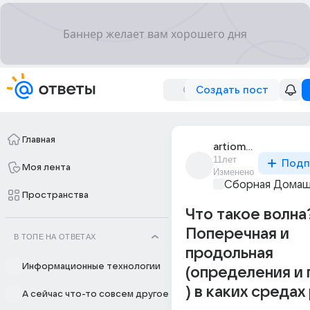
Создать пост
Главная
artiom_glushko_27
11лет
Подп
Моя лента
Изменено
Сборная Домаш
Пространства
Что такое волна
Поперечная и
В ТОПЕ НА ОТВЕТАХ
продольная
Информационные технологии
(определения и
) в каких средах 
А сейчас что-то совсем другое