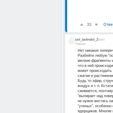
33
Отве
iurii_lavlinskii_2
9лет
Ученик
Нет никаких попереч
Разбейте любую "по
мелкие фрагменты и
что в ней происходит
может происходить в
сжатие и растяжение
Будь то эфир, струна
воздух и т. п. Кстати
сжимается, поэтому 
"выпирает над повер
не нужно вестись на
"ученых", особенно
ядерщиков. Многие и