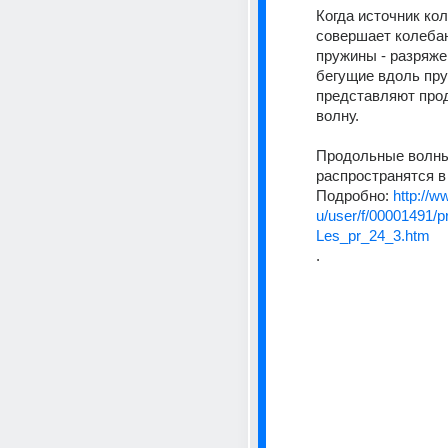
Когда источник кол
совершает колебан
пружины - разряжен
бегущие вдоль пру
представляют про
волну.
Продольные волны 
распространятся в
Подробно: 
http://
u/user/f/00001491/pr
Les_pr_24_3.htm
.