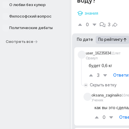
воду?
О любви без купюр
знания
Философский вопрос
0
3
Политические дебаты
По дате
По рейтингу
Смотреть все
user_16235834
11лет
Оракул
будет 0,6 кг
3
Ответи
Скрыть ветку
oksana_zaginaiko
10л
Ученик
как вы это сдел
0
Отве