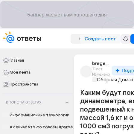
Создать пост
Главная
bregeda_1
11лет
Подп
Моя лента
Изменено
Сборная Домаш
Пространства
Каким будут по
динамометра, е
В ТОПЕ НА ОТВЕТАХ
подвешенный к 
Информационные технологии
массой 1,6 кг и
1000 см3 погруз
А сейчас что-то совсем другое