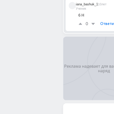
iana_bashuk_1
10лет
Ученик
6 Н
0
Ответи